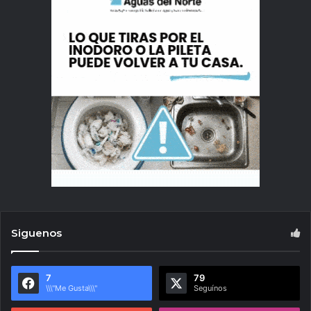
Siguenos
7
79
\\\"Me Gusta\\\"
Seguínos