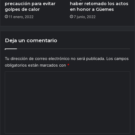
precaución para evitar
haber retomado los actos
golpes de calor
en honor a Güemes
11 enero, 2022
7 junio, 2022
Deja un comentario
Tu dirección de correo electrónico no será publicada.
Los campos
obligatorios están marcados con
*
C
o
m
e
n
t
a