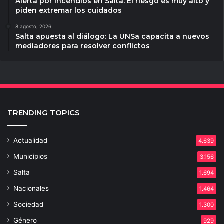
Alerta por incendios en Salta: El riesgo es muy alto y
piden extremar los cuidados
8 agosto, 2026
Salta apuesta al diálogo: La UNSa capacita a nuevos
mediadores para resolver conflictos
TRENDING TOPICS
Actualidad
4.639
Municipios
3.156
Salta
1.694
Nacionales
1.464
Sociedad
1.300
Género
929