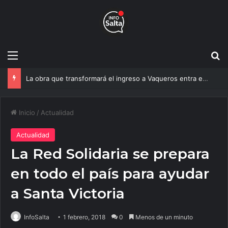
Menú
B
Un estudio de la UNSa busca revolucionar las casas de adobe y hacerlas más seguras
Inicio
/
Actualidad
Actualidad
La Red Solidaria se prepara
en todo el país para ayudar
a Santa Victoria
InfoSalta
1 febrero, 2018
0
Menos de un minuto