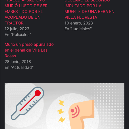
MURIÓ LUEGO DE SER
IMPUTADO POR LA
EMBESTIDO POR EL
MUERTE DE UNA BEBA EN
ACOPLADO DE UN
VILLA FLORESTA
TRACTOR
10 enero, 2023
12 julio, 2023
En "Judiciales"
En "Policiales"
Murió un preso apuñalado
en el penal de Villa Las
Rosas
28 junio, 2018
En "Actualidad"