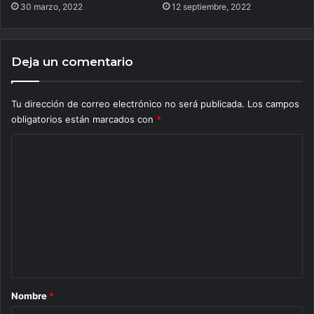
30 marzo, 2022
12 septiembre, 2022
Deja un comentario
Tu dirección de correo electrónico no será publicada.
Los campos
obligatorios están marcados con
*
C
o
m
e
n
t
a
r
Nombre
*
i