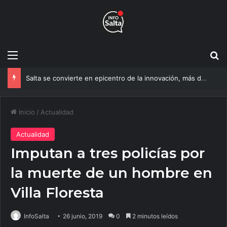
Menú
B
Salta se convierte en epicentro de la innovación, más de 600 personas ya participan del NOA Innova
Inicio
/
Actualidad
Actualidad
Imputan a tres policías por
la muerte de un hombre en
Villa Floresta
InfoSalta
26 junio, 2019
0
2 minutos leídos