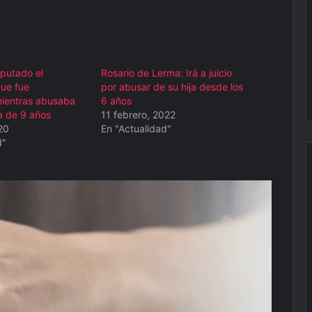
putado el
Rosario de Lerma: Irá a juicio
ue fue
por abusar de su hija desde los
mientras abusaba
6 años
a de 9 años
11 febrero, 2022
20
En "Actualidad"
d"