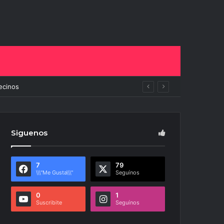
ará todo
Siguenos
7
79
\\\"Me Gusta\\\"
Seguínos
0
1
Suscribite
Seguínos