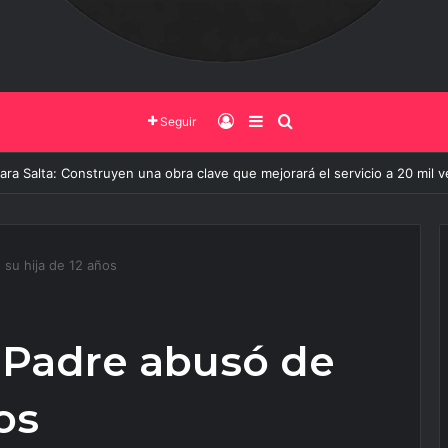
Iniciar Sesión
Barra Lateral
Buscar
Seguir
to de Salta vive su mayor transformación: Así avanza la obra que cambi
 su hija de 12 años
| Padre abusó de
os