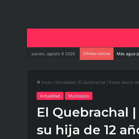
jueves, agosto 6 2026
Últimas noticias
El aeropuer
Inicio
/
Actualidad
/
El Quebrachal | Padre abusó de
Actualidad
Municipios
El Quebrachal 
su hija de 12 añ