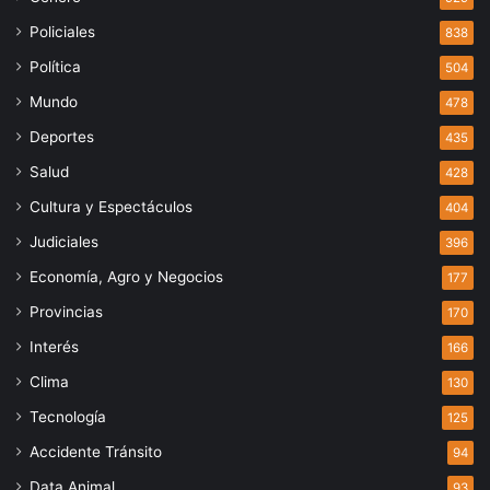
Policiales
838
Política
504
Mundo
478
Deportes
435
Salud
428
Cultura y Espectáculos
404
Judiciales
396
Economía, Agro y Negocios
177
Provincias
170
Interés
166
Clima
130
Tecnología
125
Accidente Tránsito
94
Data Animal
93