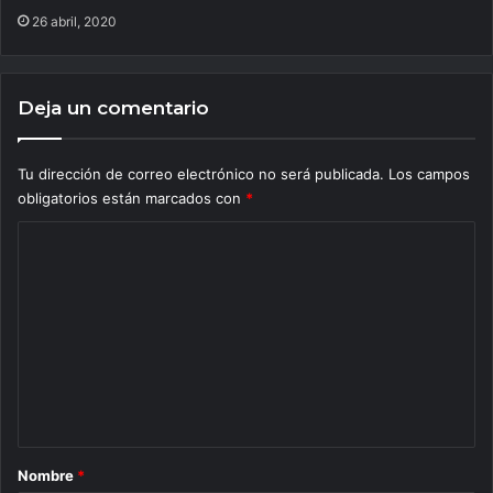
26 abril, 2020
Deja un comentario
Tu dirección de correo electrónico no será publicada.
Los campos
obligatorios están marcados con
*
C
o
m
e
n
t
a
r
Nombre
*