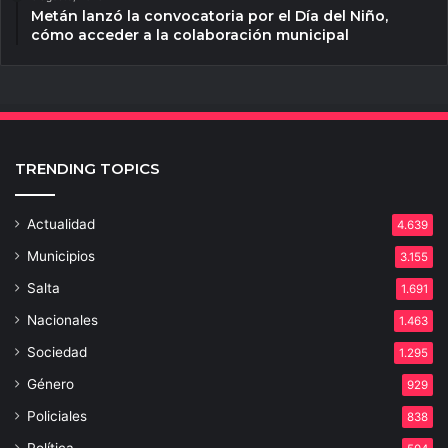
Metán lanzó la convocatoria por el Día del Niño,
cómo acceder a la colaboración municipal
TRENDING TOPICS
Actualidad
4.639
Municipios
3.155
Salta
1.691
Nacionales
1.463
Sociedad
1.295
Género
929
Policiales
838
Política