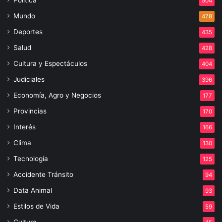
504
Mundo
478
Deportes
435
Salud
428
Cultura y Espectáculos
404
Judiciales
396
Economía, Agro y Negocios
177
Provincias
170
Interés
166
Clima
130
Tecnología
125
Accidente Tránsito
94
Data Animal
93
Estilos de Vida
59
Cultura