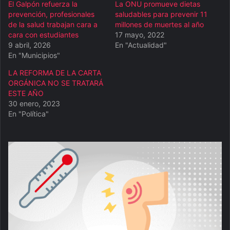
El Galpón refuerza la
La ONU promueve dietas
prevención, profesionales
saludables para prevenir 11
de la salud trabajan cara a
millones de muertes al año
cara con estudiantes
17 mayo, 2022
9 abril, 2026
En "Actualidad"
En "Municipios"
LA REFORMA DE LA CARTA
ORGÁNICA NO SE TRATARÁ
ESTE AÑO
30 enero, 2023
En "Política"