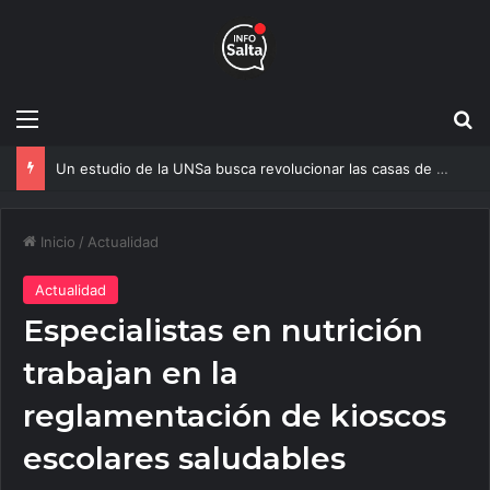
Menú
B
Un estudio de la UNSa busca revolucionar las casas de adobe y hacerlas más seguras
Inicio
/
Actualidad
Actualidad
Especialistas en nutrición
trabajan en la
reglamentación de kioscos
escolares saludables