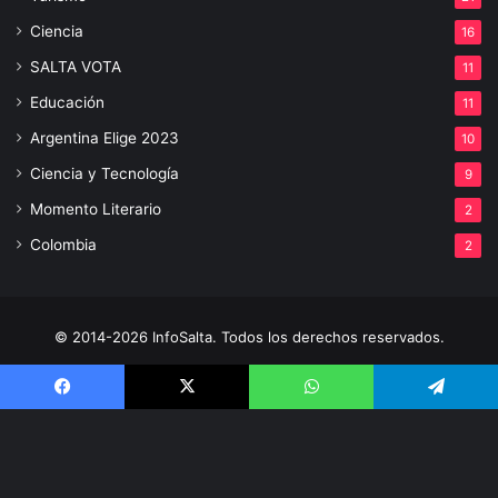
Ciencia
16
SALTA VOTA
11
Educación
11
Argentina Elige 2023
10
Ciencia y Tecnología
9
Momento Literario
2
Colombia
2
© 2014-2026 InfoSalta. Todos los derechos reservados.
Propietario: InfoSalta Producción. RNPI: En trámite. Contacto:
3872288394 E-mail: infosaltaredaccion@gmail.com
Facebook
X
WhatsApp
Telegram
Facebook
X
YouTube
Instagram
V