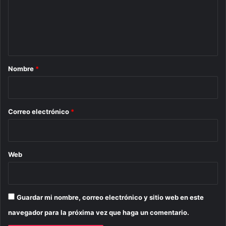
e
n
t
a
r
Nombre
*
i
o
*
Correo electrónico
*
Web
Guardar mi nombre, correo electrónico y sitio web en este
navegador para la próxima vez que haga un comentario.