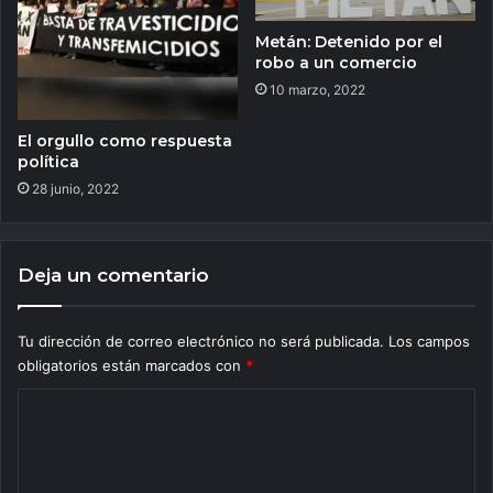
Metán: Detenido por el
robo a un comercio
10 marzo, 2022
El orgullo como respuesta
política
28 junio, 2022
Deja un comentario
Tu dirección de correo electrónico no será publicada.
Los campos
obligatorios están marcados con
*
C
o
m