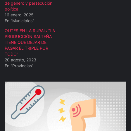
de género y persecución
política
16 enero, 2025
En "Municipios"
OUTES EN LA RURAL: “LA
PRODUCCIÓN SALTEÑA
TIENE QUE DEJAR DE
PAGAR EL TRIPLE POR
TODO”
20 agosto, 2023
En "Provincias"