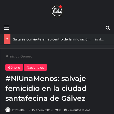
Menú
B
Salta se convierte en epicentro de la innovación, más de 600 personas ya participan del NOA Innova
Inicio
/
Género
Género
Nacionales
#NiUnaMenos: salvaje
femicidio en la ciudad
santafecina de Gálvez
InfoSalta
15 enero, 2019
0
2 minutos leídos