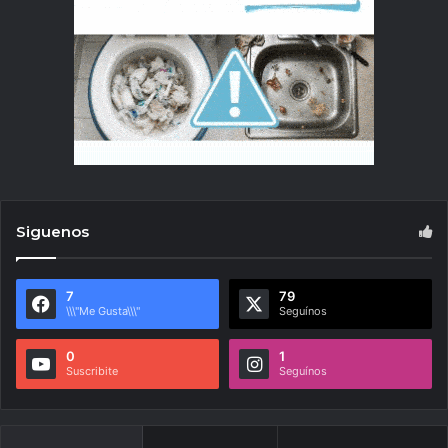
Siguenos
7
79
\\\"Me Gusta\\\"
Seguínos
0
1
Suscribite
Seguínos