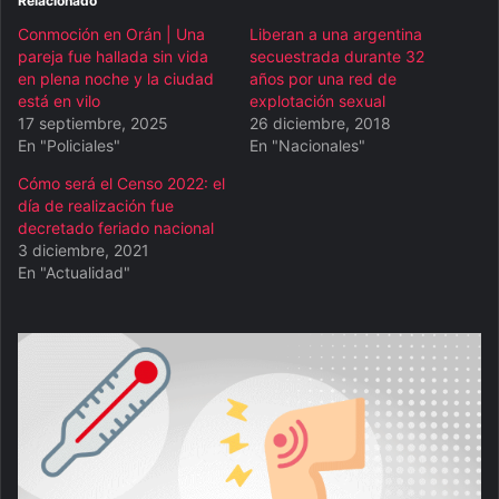
Relacionado
Conmoción en Orán | Una
Liberan a una argentina
pareja fue hallada sin vida
secuestrada durante 32
en plena noche y la ciudad
años por una red de
está en vilo
explotación sexual
17 septiembre, 2025
26 diciembre, 2018
En "Policiales"
En "Nacionales"
Cómo será el Censo 2022: el
día de realización fue
decretado feriado nacional
3 diciembre, 2021
En "Actualidad"