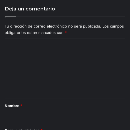
Deja un comentario
Tu dirección de correo electrónico no será publicada.
Los campos
obligatorios están marcados con
*
C
o
m
e
n
t
a
r
Nombre
*
i
o
*