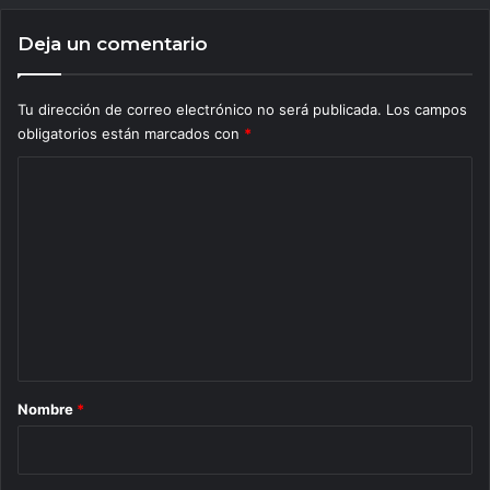
Deja un comentario
Tu dirección de correo electrónico no será publicada.
Los campos
obligatorios están marcados con
*
C
o
m
e
n
t
a
r
Nombre
*
i
o