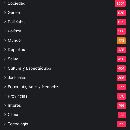
Sociedad
1.301
Género
929
Policiales
839
Política
506
Mundo
478
Deportes
435
Salud
430
Cultura y Espectáculos
404
Judiciales
396
Economía, Agro y Negocios
177
Provincias
170
Interés
166
Clima
131
Tecnología
125