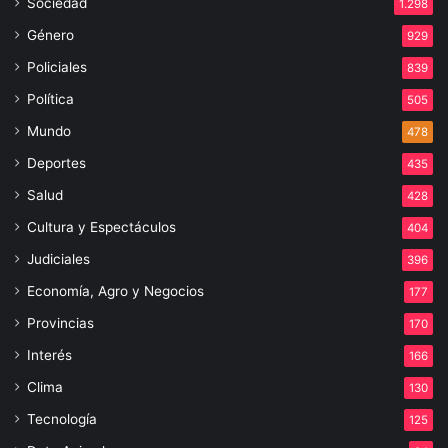
Sociedad
1.298
Género
929
Policiales
839
Política
505
Mundo
478
Deportes
435
Salud
428
Cultura y Espectáculos
404
Judiciales
396
Economía, Agro y Negocios
177
Provincias
170
Interés
166
Clima
130
Tecnología
125