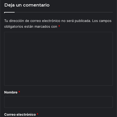
Deja un comentario
Tu dirección de correo electrónico no será publicada.
Los campos
obligatorios están marcados con
*
C
o
m
e
n
t
a
r
Nombre
*
i
o
*
Correo electrónico
*