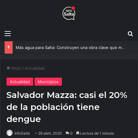
Menú
B
El aeropuerto de Salta vive su mayor transformación: Así avanza la obra que cambiará todo
Inicio
/
Actualidad
Actualidad
Municipios
Salvador Mazza: casi el 20%
de la población tiene
dengue
InfoSalta
26 abril, 2020
0
Lectura de 1 minuto