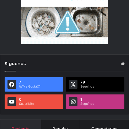
Siguenos
7
79
\\\"Me Gusta\\\"
Seguínos
0
1
Suscribite
Seguínos
Reciente
Popular
Comentarios