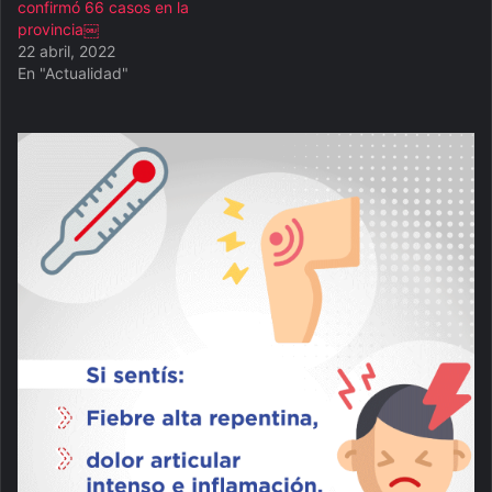
confirmó 66 casos en la
provincia￼
22 abril, 2022
En "Actualidad"