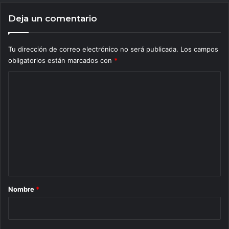
Deja un comentario
Tu dirección de correo electrónico no será publicada.
Los campos
obligatorios están marcados con
*
C
o
m
e
n
t
a
r
Nombre
*
i
o