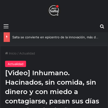
Menú
B
Salta se convierte en epicentro de la innovación, más de 600 personas ya participan del NOA Innova
Inicio
/
Actualidad
Actualidad
[Video] Inhumano.
Hacinados, sin comida, sin
dinero y con miedo a
contagiarse, pasan sus días