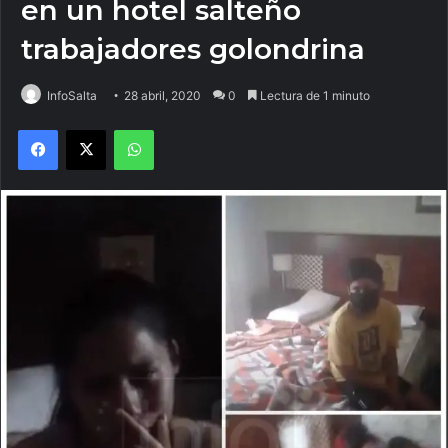
en un hotel salteño
trabajadores golondrina
InfoSalta
28 abril, 2020
0
Lectura de 1 minuto
Facebook
X
WhatsApp