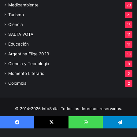
Medioambiente
23
Turismo
21
Ciencia
16
SALTA VOTA
11
Educación
11
Argentina Elige 2023
10
Ciencia y Tecnología
9
Momento Literario
2
Colombia
2
© 2014-2026 InfoSalta. Todos los derechos reservados.
Propietario: InfoSalta Producción. RNPI: En trámite. Contacto:
Facebook
X
WhatsApp
Telegram
3872288394 E-mail: infosaltaredaccion@gmail.com