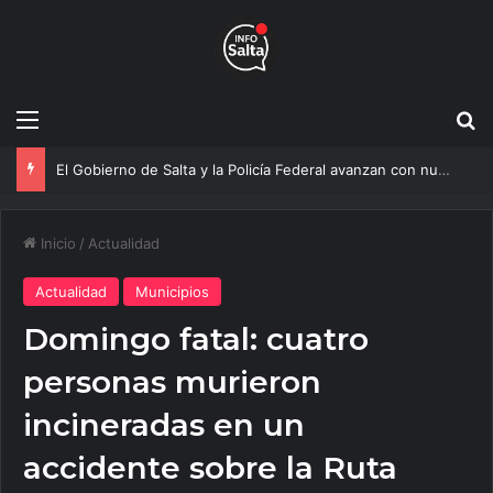
Menú
B
El Gobierno de Salta y la Policía Federal avanzan con nuevas medidas contra el delito
Inicio
/
Actualidad
Actualidad
Municipios
Domingo fatal: cuatro
personas murieron
incineradas en un
accidente sobre la Ruta