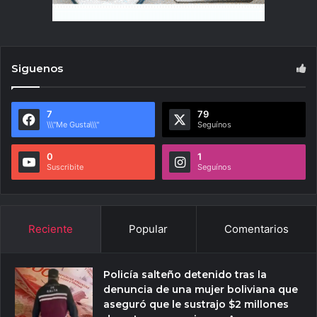
Siguenos
7
79
\\\"Me Gusta\\\"
Seguínos
0
1
Suscribite
Seguínos
Reciente
Popular
Comentarios
Policía salteño detenido tras la
denuncia de una mujer boliviana que
aseguró que le sustrajo $2 millones