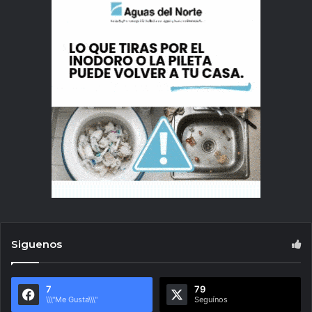
Siguenos
7
79
\\\"Me Gusta\\\"
Seguínos