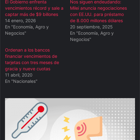
El Gobierno enfrenta
Nos siguen endeudando:
vencimientos récord y sale a
Milei anuncia negociaciones
captar más de $9 billones
con EE.UU. para préstamo
14 enero, 2026
de 8.000 millones dólares
En "Economía, Agro y
20 septiembre, 2025
Negocios"
En "Economía, Agro y
Negocios"
Ordenan a los bancos
financiar vencimientos de
tarjetas con tres meses de
gracia y nueve cuotas
11 abril, 2020
En "Nacionales"