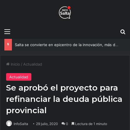
Menú
B
Salta se convierte en epicentro de la innovación, más de 600 personas ya participan del NOA Innova
Inicio
/
Actualidad
Actualidad
Se aprobó el proyecto para
refinanciar la deuda pública
provincial
InfoSalta
29 julio, 2020
0
Lectura de 1 minuto