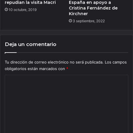
repudian la visita Macri
España en apoyo a
Cristina Fernández de
10 octubre, 2019
Kirchner
3 septiembre, 2022
Deja un comentario
Tu dirección de correo electrónico no será publicada.
Los campos
obligatorios están marcados con
*
C
o
m
e
n
t
a