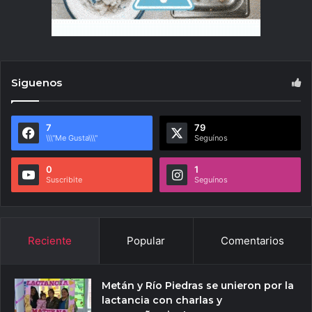
Siguenos
7
79
\\\"Me Gusta\\\"
Seguínos
0
1
Suscribite
Seguínos
Reciente
Popular
Comentarios
Metán y Río Piedras se unieron por la
lactancia con charlas y