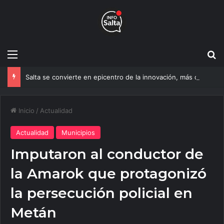
Menú
B
Salta se convierte en epicentro de la innovación, más de 600 personas ya participan del NOA Innova
Inicio
/
Actualidad
Actualidad
Municipios
Imputaron al conductor de
la Amarok que protagonizó
la persecución policial en
Metán