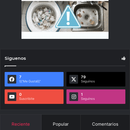
Siguenos
7
79
\\\"Me Gusta\\\"
Seguínos
0
1
Suscribite
Seguínos
Reciente
Popular
Comentarios