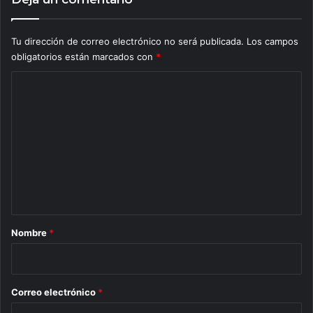
Tu dirección de correo electrónico no será publicada.
Los campos
obligatorios están marcados con
*
C
o
m
e
n
t
a
r
Nombre
*
i
o
*
Correo electrónico
*