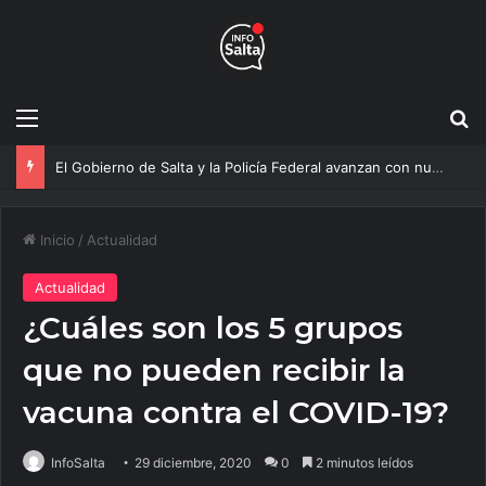
Menú
B
Más agua para Salta: Construyen una obra clave que mejorará el servicio a 20 mil vecinos
Inicio
/
Actualidad
Actualidad
¿Cuáles son los 5 grupos
que no pueden recibir la
vacuna contra el COVID-19?
InfoSalta
29 diciembre, 2020
0
2 minutos leídos