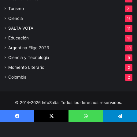
Turismo
21
Ciencia
16
SALTA VOTA
11
Educación
11
Argentina Elige 2023
10
Ciencia y Tecnología
9
Momento Literario
2
Colombia
2
© 2014-2026 InfoSalta. Todos los derechos reservados.
Propietario: InfoSalta Producción. RNPI: En trámite. Contacto:
Facebook
X
WhatsApp
Telegram
3872288394 E-mail: infosaltaredaccion@gmail.com
Facebook
X
YouTube
Instagram