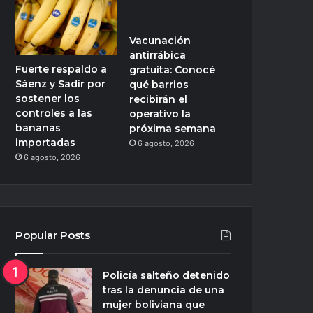
Vacunación
antirrábica
Fuerte respaldo a
gratuita: Conocé
Sáenz y Sadir por
qué barrios
sostener los
recibirán el
controles a las
operativo la
bananas
próxima semana
importadas
6 agosto, 2026
6 agosto, 2026
Popular Posts
Policía salteño detenido
tras la denuncia de una
mujer boliviana que