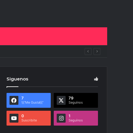
uras
Siguenos
7
79
\\\"Me Gusta\\\"
Seguínos
0
1
Suscribite
Seguínos