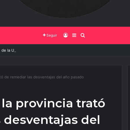
Iniciar Sesión
Barra Lateral
Buscar
Seguir
 de la UNSa busca revolucionar las casas de adobe y hacerlas más seg
rató de remediar las desventajas del año pasado
 la provincia trató
 desventajas del