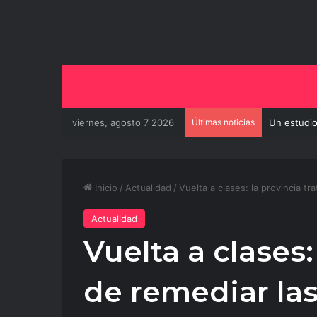
viernes, agosto 7 2026
Últimas noticias
Un estudio
Inicio
/
Actualidad
/
Vuelta a clases: la provincia t
Actualidad
Vuelta a clases:
de remediar las