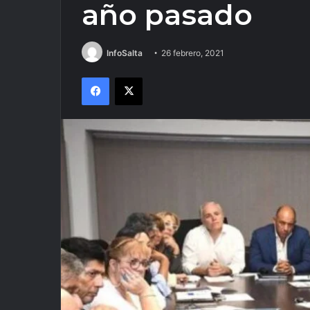
año pasado
InfoSalta
26 febrero, 2021
Facebook
X