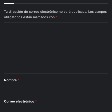
Tu dirección de correo electrónico no será publicada.
Los campos
obligatorios están marcados con
*
C
o
m
e
n
t
a
r
Nombre
*
i
o
*
Correo electrónico
*