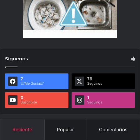
Siguenos
7
79
\\\"Me Gusta\\\"
Seguínos
0
1
Suscribite
Seguínos
Reciente
Popular
Comentarios