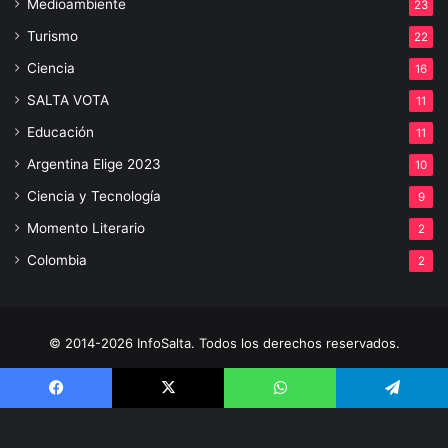
Medioambiente
23
Turismo
22
Ciencia
16
SALTA VOTA
11
Educación
11
Argentina Elige 2023
10
Ciencia y Tecnología
9
Momento Literario
2
Colombia
2
© 2014-2026 InfoSalta. Todos los derechos reservados.
Propietario: InfoSalta Producción. RNPI: En trámite. Contacto:
Facebook
X
WhatsApp
Telegram
3872288394 E-mail: infosaltaredaccion@gmail.com