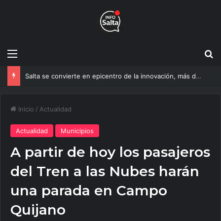
Menú
B
Salta se convierte en epicentro de la innovación, más de 600 personas ya participan del NOA Innova
Inicio
/
Actualidad
Actualidad
Municipios
A partir de hoy los pasajeros
del Tren a las Nubes harán
una parada en Campo
Quijano