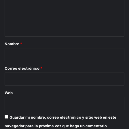
e
n
t
a
r
Nombre
*
i
o
*
Correo electrónico
*
Web
Guardar mi nombre, correo electrónico y sitio web en este
navegador para la próxima vez que haga un comentario.