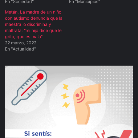
En "Sociedad"
En "Municipios"
Metán. La madre de un niño
con autismo denuncia que la
maestra lo discrimina y
maltrata: “mi hijo dice que le
grita, que es mala”
22 marzo, 2022
En "Actualidad"