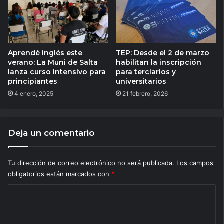
Aprendé inglés este
TEP: Desde el 2 de marzo
verano: La Muni de Salta
habilitan la inscripción
lanza curso intensivo para
para terciarios y
principiantes
universitarios
4 enero, 2025
21 febrero, 2026
Deja un comentario
Tu dirección de correo electrónico no será publicada.
Los campos
obligatorios están marcados con
*
C
o
m