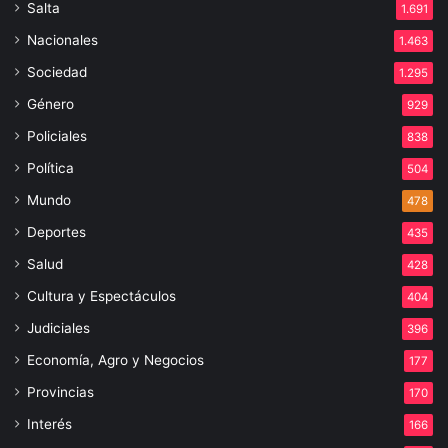
Salta
1.691
Nacionales
1.463
Sociedad
1.295
Género
929
Policiales
838
Política
504
Mundo
478
Deportes
435
Salud
428
Cultura y Espectáculos
404
Judiciales
396
Economía, Agro y Negocios
177
Provincias
170
Interés
166