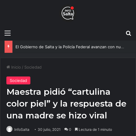
Menú
B
El Gobierno de Salta y la Policía Federal avanzan con nuevas medidas contra el delito
Inicio
/
Sociedad
Sociedad
Maestra pidió “cartulina
color piel” y la respuesta de
una madre se hizo viral
InfoSalta
30 julio, 2021
0
Lectura de 1 minuto