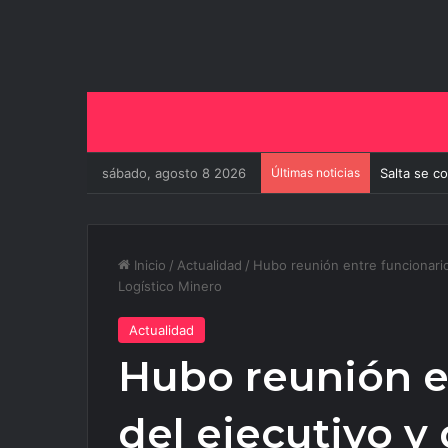
sábado, agosto 8 2026
Últimas noticias
Salta se c
Inicio
/
Actualidad
/
Hubo reunión entre funcionario
Logístico Minero
Actualidad
Hubo reunión e
del ejecutivo y 