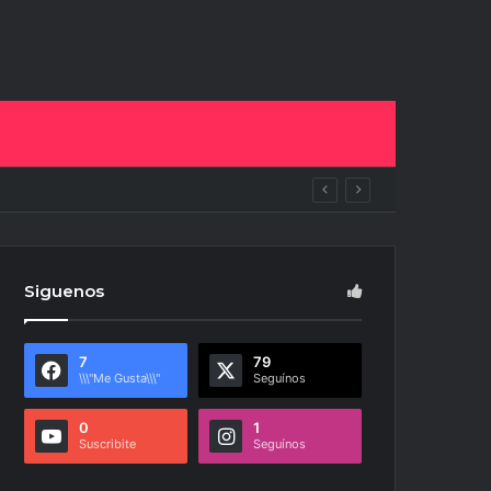
pan del NOA Innova
Siguenos
7
79
\\\"Me Gusta\\\"
Seguínos
0
1
Suscribite
Seguínos