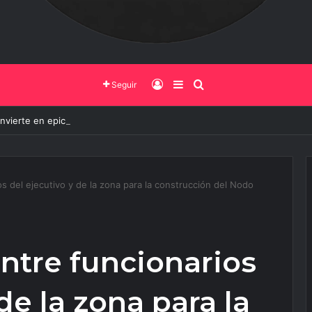
Iniciar Sesión
Barra Lateral
Buscar
Seguir
onvierte en epicentro de la innovación, más de 600 personas ya partici
s del ejecutivo y de la zona para la construcción del Nodo
ntre funcionarios
de la zona para la