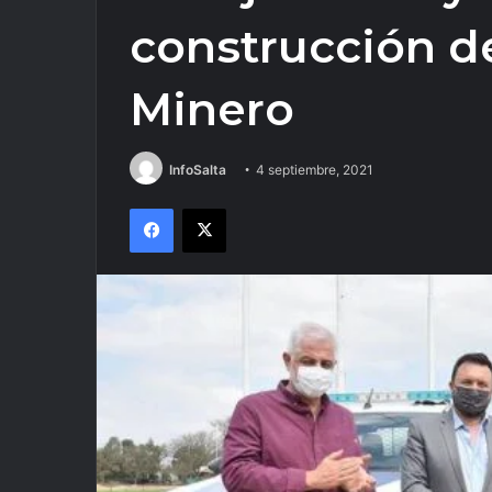
construcción d
Minero
InfoSalta
4 septiembre, 2021
Facebook
X