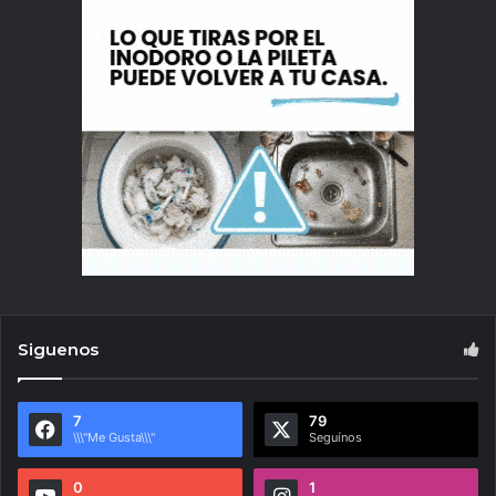
Siguenos
7
79
\\\"Me Gusta\\\"
Seguínos
0
1