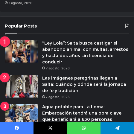
7 agosto, 2026
Popular Posts
“Ley Lola”: Salta busca castigar el
abandono animal con multas, arrestos
y hasta dos años sin licencia de
conducir
7 agosto, 2026
Las imágenes peregrinas llegan a
Salta: Cuándo y dónde será la jornada
de fe y tradición
7 agosto, 2026
Agua potable para La Loma:
Embarcación tendrá una obra clave
que beneficiará a 630 personas
7 agosto, 2026
Facebook
X
WhatsApp
Telegram