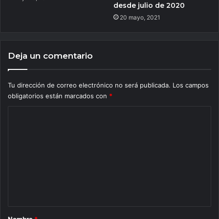
desde julio de 2020
20 mayo, 2021
Deja un comentario
Tu dirección de correo electrónico no será publicada.
Los campos
obligatorios están marcados con
*
C
o
m
e
n
t
a
r
Nombre
*