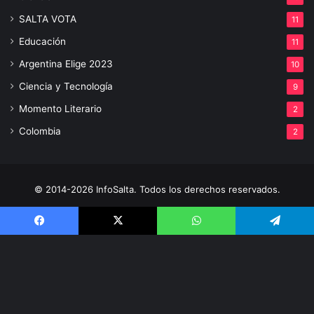
SALTA VOTA
11
Educación
11
Argentina Elige 2023
10
Ciencia y Tecnología
9
Momento Literario
2
Colombia
2
© 2014-2026 InfoSalta. Todos los derechos reservados.
Propietario: InfoSalta Producción. RNPI: En trámite. Contacto:
3872288394 E-mail: infosaltaredaccion@gmail.com
Facebook
X
WhatsApp
Telegram
Facebook
X
YouTube
Instagram
V