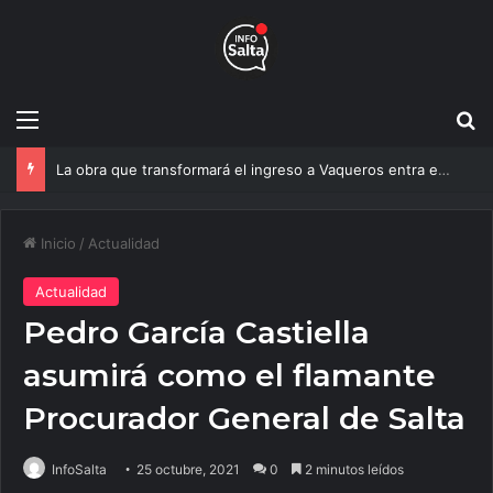
Menú
B
Un estudio de la UNSa busca revolucionar las casas de adobe y hacerlas más seguras
Inicio
/
Actualidad
Actualidad
Pedro García Castiella
asumirá como el flamante
Procurador General de Salta
InfoSalta
25 octubre, 2021
0
2 minutos leídos