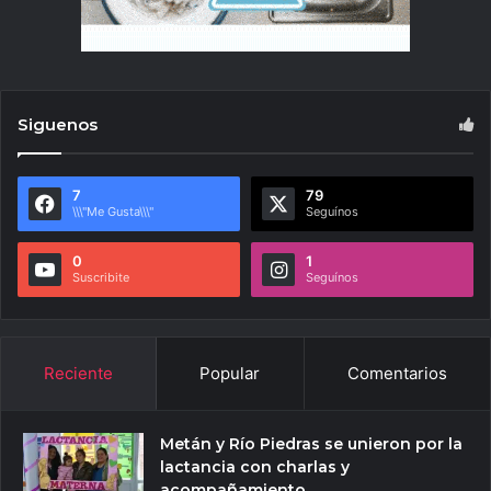
Siguenos
7
79
\\\"Me Gusta\\\"
Seguínos
0
1
Suscribite
Seguínos
Reciente
Popular
Comentarios
Metán y Río Piedras se unieron por la
lactancia con charlas y
acompañamiento