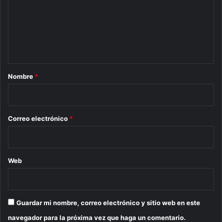
e
n
t
a
r
Nombre
*
i
o
*
Correo electrónico
*
Web
Guardar mi nombre, correo electrónico y sitio web en este
navegador para la próxima vez que haga un comentario.