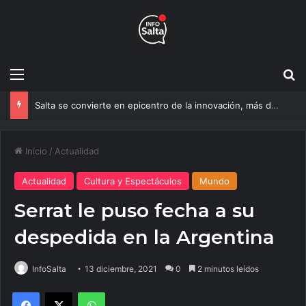
Menú
B
Salta se convierte en epicentro de la innovación, más de 600 personas ya participan del NOA Innova
Inicio
/
Actualidad
Actualidad
Cultura y Espectáculos
Mundo
Serrat le puso fecha a su
despedida en la Argentina
InfoSalta
13 diciembre, 2021
0
2 minutos leídos
Facebook
X
WhatsApp