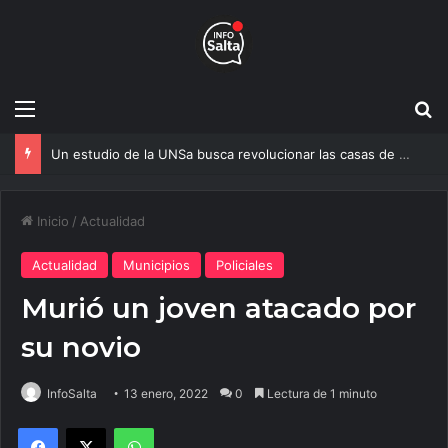
Menú
B
Un estudio de la UNSa busca revolucionar las casas de adobe y hacerlas más seguras
Inicio
/
Actualidad
Actualidad
Municipios
Policiales
Murió un joven atacado por
su novio
InfoSalta
13 enero, 2022
0
Lectura de 1 minuto
Facebook
X
WhatsApp