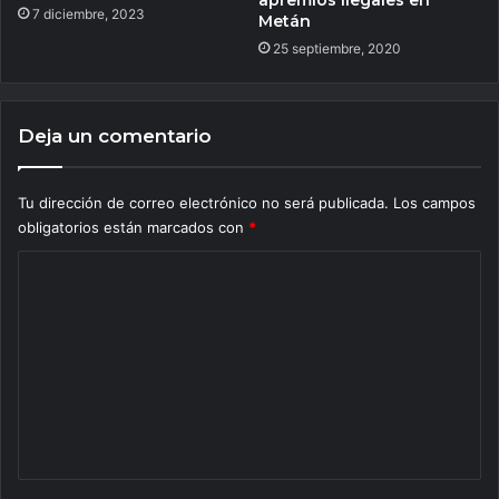
apremios ilegales en
7 diciembre, 2023
Metán
25 septiembre, 2020
Deja un comentario
Tu dirección de correo electrónico no será publicada.
Los campos
obligatorios están marcados con
*
C
o
m
e
n
t
a