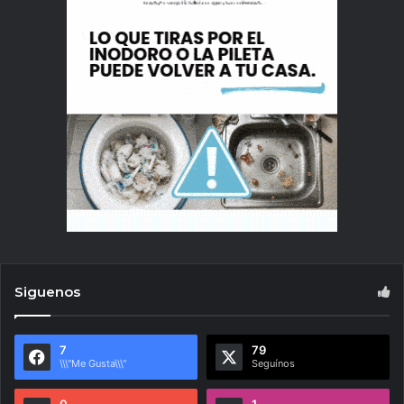
Siguenos
7
79
\\\"Me Gusta\\\"
Seguínos