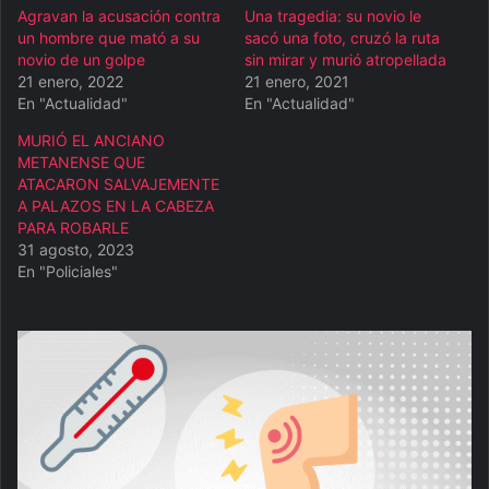
Agravan la acusación contra
Una tragedia: su novio le
un hombre que mató a su
sacó una foto, cruzó la ruta
novio de un golpe
sin mirar y murió atropellada
21 enero, 2022
21 enero, 2021
En "Actualidad"
En "Actualidad"
MURIÓ EL ANCIANO
METANENSE QUE
ATACARON SALVAJEMENTE
A PALAZOS EN LA CABEZA
PARA ROBARLE
31 agosto, 2023
En "Policiales"