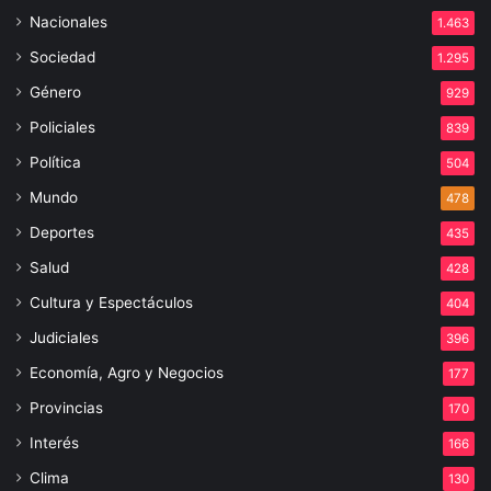
Nacionales
1.463
Sociedad
1.295
Género
929
Policiales
839
Política
504
Mundo
478
Deportes
435
Salud
428
Cultura y Espectáculos
404
Judiciales
396
Economía, Agro y Negocios
177
Provincias
170
Interés
166
Clima
130