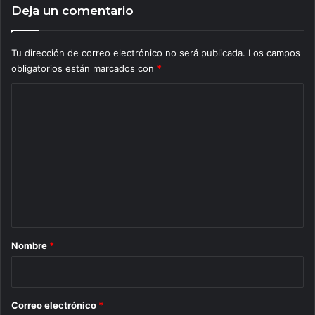
Deja un comentario
Tu dirección de correo electrónico no será publicada.
Los campos
obligatorios están marcados con
*
C
o
m
e
n
t
a
r
Nombre
*
i
o
*
Correo electrónico
*