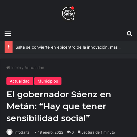
Menú
B
Salta se convierte en epicentro de la innovación, más de 600 personas ya participan del NOA Innova
Inicio
/
Actualidad
Actualidad
Municipios
El gobernador Sáenz en
Metán: “Hay que tener
sensibilidad social”
InfoSalta
19 enero, 2022
0
Lectura de 1 minuto