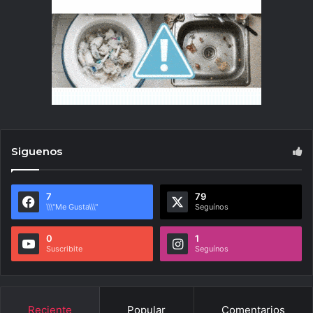
Siguenos
7
79
\\\"Me Gusta\\\"
Seguínos
0
1
Suscribite
Seguínos
Reciente
Popular
Comentarios