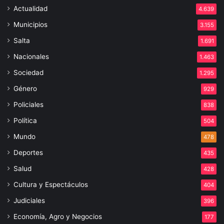
Actualidad
4.639
Municipios
3.155
Salta
1.691
Nacionales
1.463
Sociedad
1.295
Género
929
Policiales
838
Política
504
Mundo
478
Deportes
435
Salud
428
Cultura y Espectáculos
404
Judiciales
396
Economía, Agro y Negocios
177