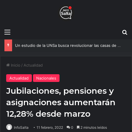
Menú
B
Un estudio de la UNSa busca revolucionar las casas de adobe y hacerlas más seguras
Inicio
/
Actualidad
Actualidad
Nacionales
Jubilaciones, pensiones y
asignaciones aumentarán
12,28% desde marzo
InfoSalta
11 febrero, 2022
0
2 minutos leídos