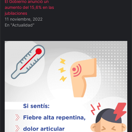
El Gobierno anunció un
aumento del 15,6% en las
jubilaciones
11 noviembre, 2022
En "Actualidad"