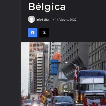
Bélgica
InfoSalta
11 febrero, 2022
Facebook
X