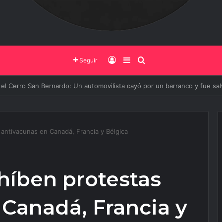
Iniciar Sesión
Barra Lateral
Buscar
Seguir
 de Salta y la Policía Federal avanzan con nuevas medidas contra el deli
antivacunas en Canadá, Francia y Bélgica
híben protestas
 Canadá, Francia y