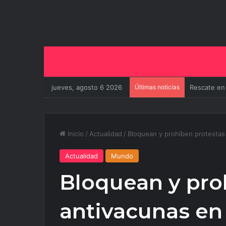
jueves, agosto 6 2026
Últimas noticias
El Gobierno
Inicio
/
Actualidad
/
Bloquean y prohíben protestas 
Actualidad
Mundo
Bloquean y pro
antivacunas en