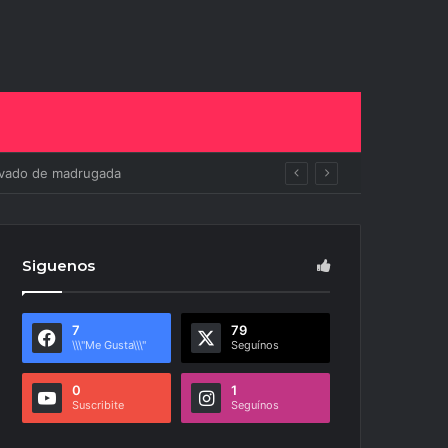
to
Siguenos
7
79
\\\"Me Gusta\\\"
Seguínos
0
1
Suscribite
Seguínos