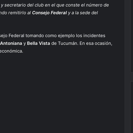
 y secretario del club en el que conste el número de
do remitirlo al
Consejo Federal
y a la sede del
nsejo Federal tomando como ejemplo los incidentes
 Antoniana
y
Bella Vista
de Tucumán. En esa ocasión,
n económica.