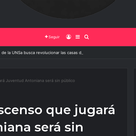
Iniciar Sesión
Barra Lateral
Buscar
Seguir
 de la UNSa busca revolucionar las casas de adobe y hacerlas más seg
gará Juventud Antoniana será sin público
 ascenso que jugará
iana será sin