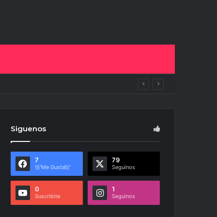
uras
Siguenos
7
79
\\\"Me Gusta\\\"
Seguínos
0
1
Suscribite
Seguínos