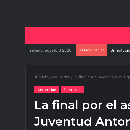
sábado, agosto 8 2026
Últimas noticias
Un estudio
Inicio
/
Actualidad
/
La final por el ascenso que ju
Actualidad
Deportes
La final por el
Juventud Anton