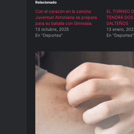
Relacionado
Con el corazón en la cancha:
EL TORNEO 
Juventud Antoniana se prepara
TENDRÁ DOS
para su batalla con Gimnasia
SALTEÑOS
13 octubre, 2025
13 enero, 202
En "Deportes"
En "Deportes"