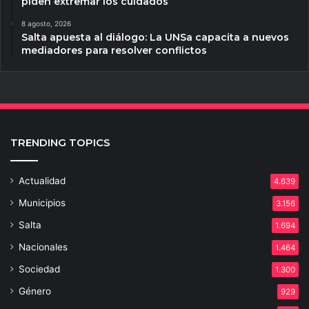
piden extremar los cuidados
8 agosto, 2026
Salta apuesta al diálogo: La UNSa capacita a nuevos
mediadores para resolver conflictos
TRENDING TOPICS
Actualidad
4.639
Municipios
3.156
Salta
1.694
Nacionales
1.464
Sociedad
1.300
Género
929