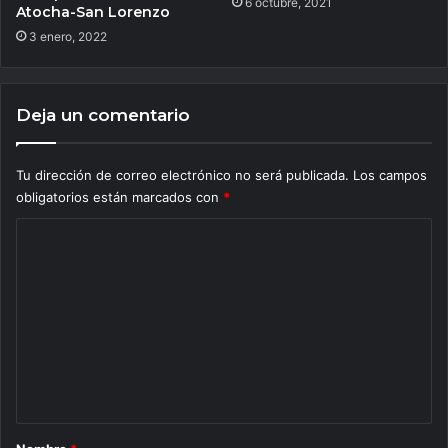
6 octubre, 2021
Atocha-San Lorenzo
3 enero, 2022
Deja un comentario
Tu dirección de correo electrónico no será publicada.
Los campos
obligatorios están marcados con
*
C
o
m
e
n
t
a
r