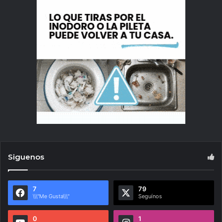
Siguenos
7
79
\\\"Me Gusta\\\"
Seguínos
0
1