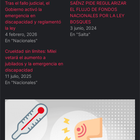
Tras el fallo judicial, el
SAÉNZ PIDE REGULARIZAR
Gobierno activó la
EL FLUJO DE FONDOS
emergencia en
NACIONALES POR LA LEY
discapacidad y reglamentó
BOSQUES
la ley
3 junio, 2024
4 febrero, 2026
En "Salta"
En "Nacionales"
Crueldad sin límites: Milei
vetará el aumento a
jubilados y la emergencia en
discapacidad
11 julio, 2025
En "Nacionales"