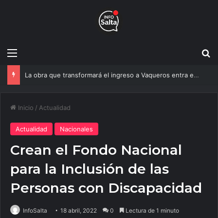
Menú
B
Un estudio de la UNSa busca revolucionar las casas de adobe y hacerlas más seguras
Inicio
/
Actualidad
Actualidad
Nacionales
Crean el Fondo Nacional
para la Inclusión de las
Personas con Discapacidad
InfoSalta
18 abril, 2022
0
Lectura de 1 minuto