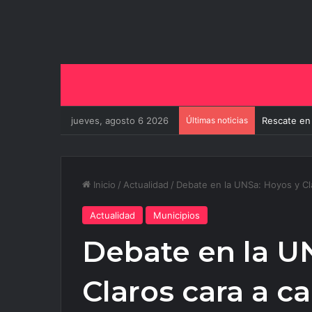
jueves, agosto 6 2026
Últimas noticias
El Gobierno
Inicio
/
Actualidad
/
Debate en la UNSa: Hoyos y Cla
Actualidad
Municipios
Debate en la U
Claros cara a ca