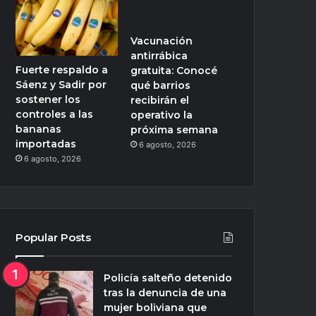
Vacunación
antirrábica
Fuerte respaldo a
gratuita: Conocé
Sáenz y Sadir por
qué barrios
sostener los
recibirán el
controles a las
operativo la
bananas
próxima semana
importadas
6 agosto, 2026
6 agosto, 2026
Popular Posts
Policía salteño detenido
tras la denuncia de una
mujer boliviana que