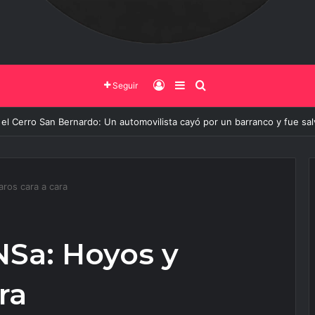
Iniciar Sesión
Barra Lateral
Buscar
Seguir
 de Salta y la Policía Federal avanzan con nuevas medidas contra el deli
ros cara a cara
NSa: Hoyos y
ra