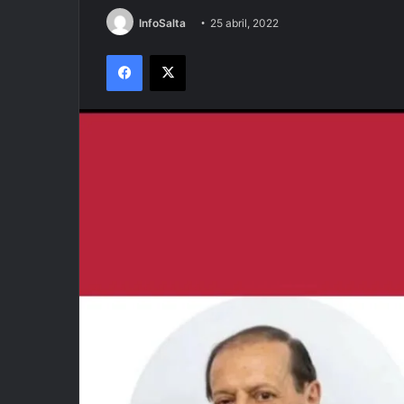
InfoSalta
25 abril, 2022
Facebook
X