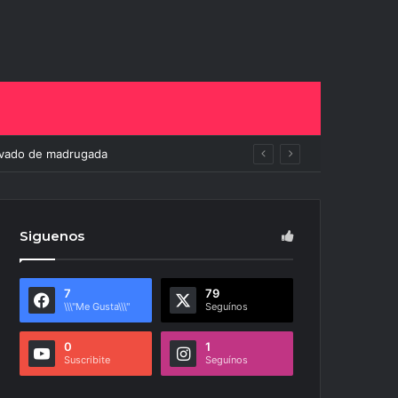
to
Siguenos
7
79
\\\"Me Gusta\\\"
Seguínos
0
1
Suscribite
Seguínos