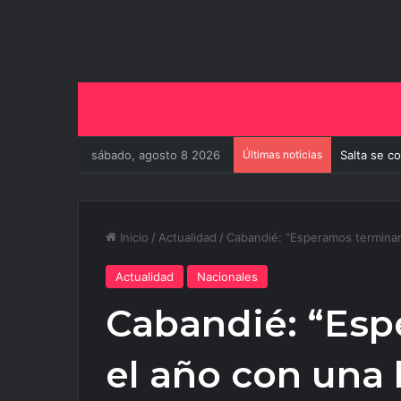
sábado, agosto 8 2026
Últimas noticias
Salta se c
Inicio
/
Actualidad
/
Cabandié: “Esperamos terminar 
Actualidad
Nacionales
Cabandié: “Esp
el año con una 