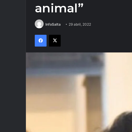
animal”
InfoSalta
29 abril, 2022
Facebook
X