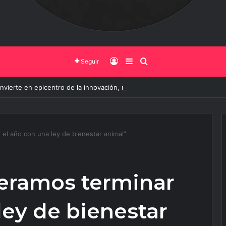
Iniciar Sesión
Barra Lateral
Buscar
Seguir
onvierte en epicentro de la innovación, más de 600 personas ya partici
el año con una ley de bienestar animal”
eramos terminar
ley de bienestar