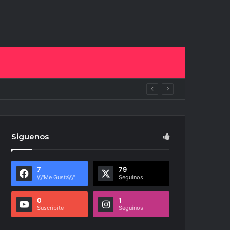
pan del NOA Innova
Siguenos
7
79
\\\"Me Gusta\\\"
Seguínos
0
1
Suscribite
Seguínos