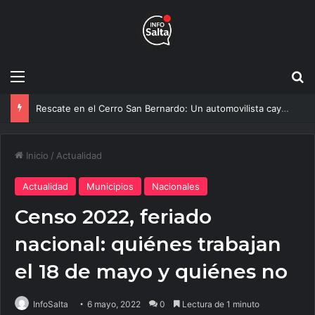
Menú
B
El Gobierno de Salta y la Policía Federal avanzan con nuevas medidas contra el delito
Inicio
/
Actualidad
Actualidad
Municipios
Nacionales
Censo 2022, feriado
nacional: quiénes trabajan
el 18 de mayo y quiénes no
InfoSalta
6 mayo, 2022
0
Lectura de 1 minuto