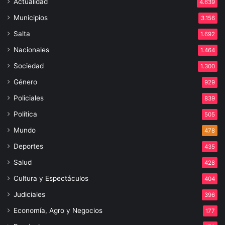
Actualidad
4.639
Municipios
3.156
Salta
1.692
Nacionales
1.464
Sociedad
1.300
Género
929
Policiales
839
Política
505
Mundo
478
Deportes
435
Salud
428
Cultura y Espectáculos
404
Judiciales
396
Economía, Agro y Negocios
177