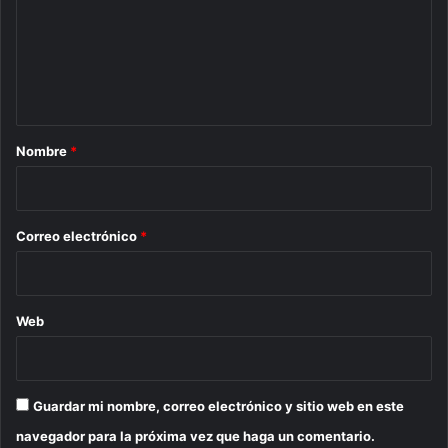
e
n
t
a
r
Nombre
*
i
o
*
Correo electrónico
*
Web
Guardar mi nombre, correo electrónico y sitio web en este
navegador para la próxima vez que haga un comentario.