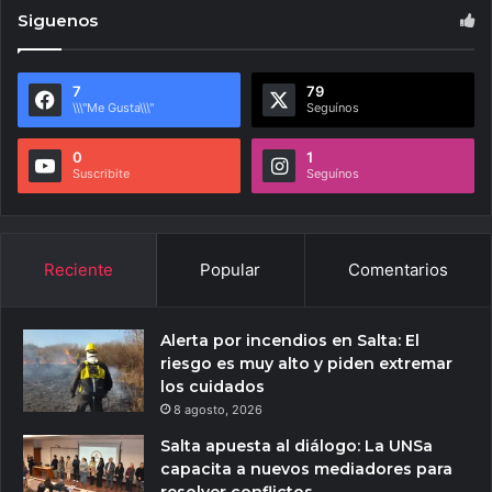
Siguenos
7
79
\\\"Me Gusta\\\"
Seguínos
0
1
Suscribite
Seguínos
Reciente
Popular
Comentarios
Alerta por incendios en Salta: El
riesgo es muy alto y piden extremar
los cuidados
8 agosto, 2026
Salta apuesta al diálogo: La UNSa
capacita a nuevos mediadores para
resolver conflictos