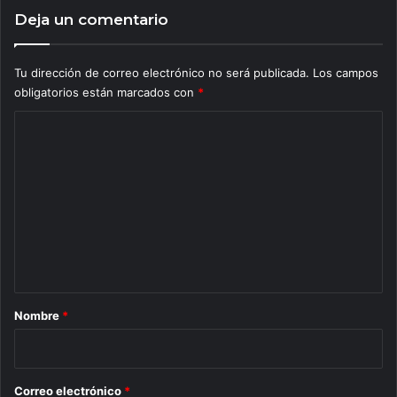
Deja un comentario
Tu dirección de correo electrónico no será publicada.
Los campos
obligatorios están marcados con
*
C
o
m
e
n
t
a
r
Nombre
*
i
o
*
Correo electrónico
*