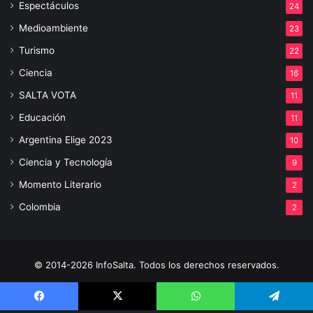
Espectáculos
24
Medioambiente
23
Turismo
22
Ciencia
16
SALTA VOTA
11
Educación
11
Argentina Elige 2023
10
Ciencia y Tecnología
9
Momento Literario
2
Colombia
2
© 2014-2026 InfoSalta. Todos los derechos reservados.
Propietario: InfoSalta Producción. RNPI: En trámite. Contacto:
Facebook
X
WhatsApp
Telegram
3872288394 E-mail: infosaltaredaccion@gmail.com