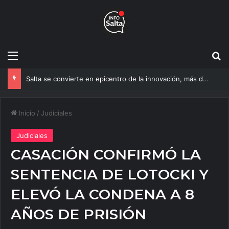
Menú
B
Salta se convierte en epicentro de la innovación, más de 600 personas ya participan del NOA Innova
Inicio
/
Judiciales
Judiciales
CASACIÓN CONFIRMÓ LA
SENTENCIA DE LOTOCKI Y
ELEVÓ LA CONDENA A 8
AÑOS DE PRISIÓN