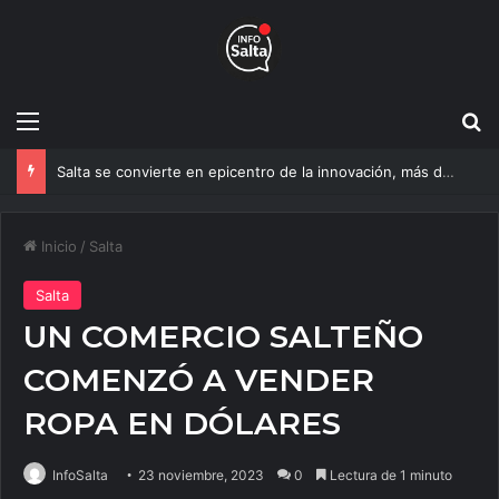
Menú
B
Salta se convierte en epicentro de la innovación, más de 600 personas ya participan del NOA Innova
Inicio
/
Salta
Salta
UN COMERCIO SALTEÑO
COMENZÓ A VENDER
ROPA EN DÓLARES
InfoSalta
23 noviembre, 2023
0
Lectura de 1 minuto