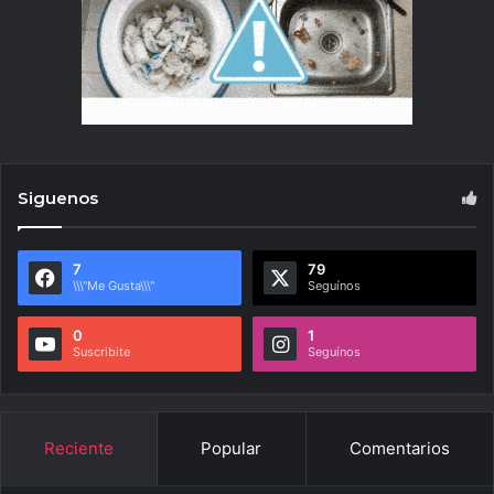
Siguenos
7
79
\\\"Me Gusta\\\"
Seguínos
0
1
Suscribite
Seguínos
Reciente
Popular
Comentarios