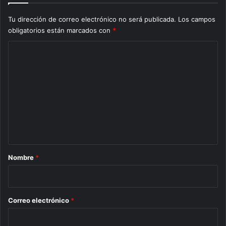
Tu dirección de correo electrónico no será publicada.
Los campos
obligatorios están marcados con
*
C
o
m
e
n
t
a
r
Nombre
*
i
o
*
Correo electrónico
*