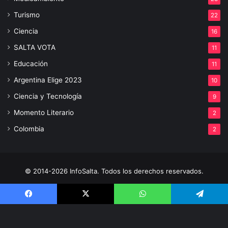
Turismo
22
Ciencia
16
SALTA VOTA
11
Educación
11
Argentina Elige 2023
10
Ciencia y Tecnología
9
Momento Literario
2
Colombia
2
© 2014-2026 InfoSalta. Todos los derechos reservados.
Propietario: InfoSalta Producción. RNPI: En trámite. Contacto:
Facebook
3872288394 E-mail: infosaltaredaccion@gmail.com
X
WhatsApp
Telegram