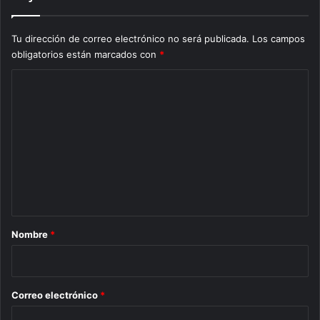
Tu dirección de correo electrónico no será publicada.
Los campos
obligatorios están marcados con
*
C
o
m
e
n
t
a
r
Nombre
*
i
o
*
Correo electrónico
*