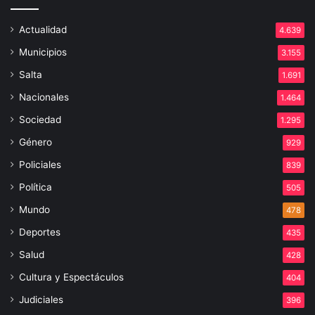
Actualidad
4.639
Municipios
3.155
Salta
1.691
Nacionales
1.464
Sociedad
1.295
Género
929
Policiales
839
Política
505
Mundo
478
Deportes
435
Salud
428
Cultura y Espectáculos
404
Judiciales
396