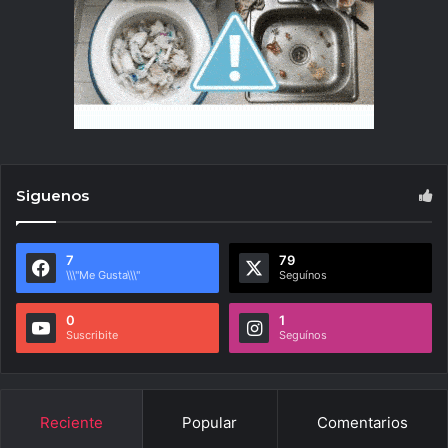
Siguenos
7
79
\\\"Me Gusta\\\"
Seguínos
0
1
Suscribite
Seguínos
Reciente
Popular
Comentarios