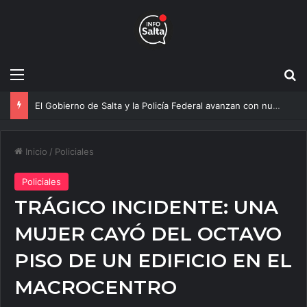
Menú
B
Más agua para Salta: Construyen una obra clave que mejorará el servicio a 20 mil vecinos
Inicio
/
Policiales
Policiales
TRÁGICO INCIDENTE: UNA
MUJER CAYÓ DEL OCTAVO
PISO DE UN EDIFICIO EN EL
MACROCENTRO