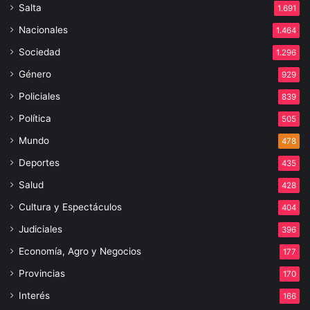
Salta
1.691
Nacionales
1.464
Sociedad
1.296
Género
929
Policiales
839
Política
505
Mundo
478
Deportes
435
Salud
428
Cultura y Espectáculos
404
Judiciales
396
Economía, Agro y Negocios
177
Provincias
170
Interés
166