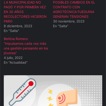
LA MUNICIPALIDAD NO
POSIBLES CAMBIOS EN EL
PAGÓ Y POR PRIMERA VEZ
CONTRATO CON
EN 20 AÑOS
AGROTÉCNICA FUEGUINA
RECOLECTORES HICIERON
GENERAN TENSIONES
PARO
30 noviembre, 2023
8 diciembre, 2023
En "Salta"
En "Salta"
Bettina Romero:
“Impulsamos cada vez más
una gestión pensando en los
jóvenes”
4 julio, 2022
En "Actualidad"