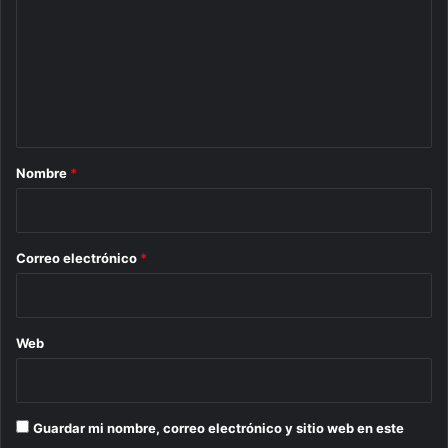
m
e
n
t
a
r
Nombre
*
i
o
*
Correo electrónico
*
Web
Guardar mi nombre, correo electrónico y sitio web en este