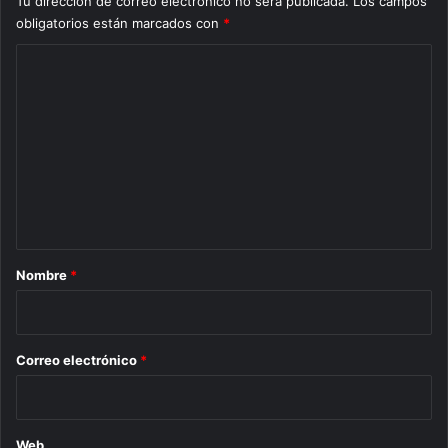
Tu dirección de correo electrónico no será publicada.
Los campos
obligatorios están marcados con
*
C
o
m
e
n
t
a
r
Nombre
*
i
o
*
Correo electrónico
*
Web