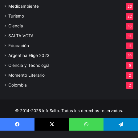
Medioambiente
23
Turismo
22
Ciencia
16
SALTA VOTA
11
Educación
11
Argentina Elige 2023
10
Ciencia y Tecnología
9
Momento Literario
2
Colombia
2
© 2014-2026 InfoSalta. Todos los derechos reservados.
Propietario: InfoSalta Producción. RNPI: En trámite. Contacto:
Facebook
X
WhatsApp
Telegram
3872288394 E-mail: infosaltaredaccion@gmail.com