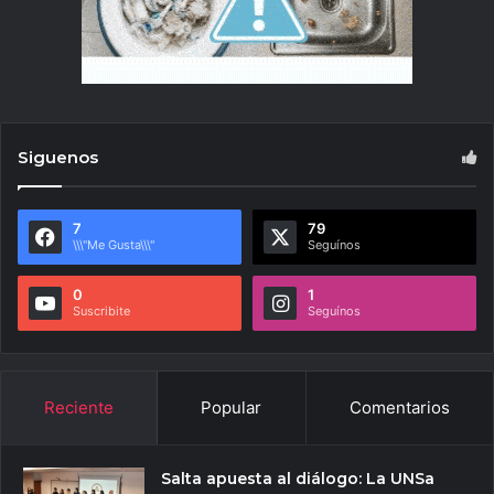
Siguenos
7
79
\\\"Me Gusta\\\"
Seguínos
0
1
Suscribite
Seguínos
Reciente
Popular
Comentarios
Salta apuesta al diálogo: La UNSa