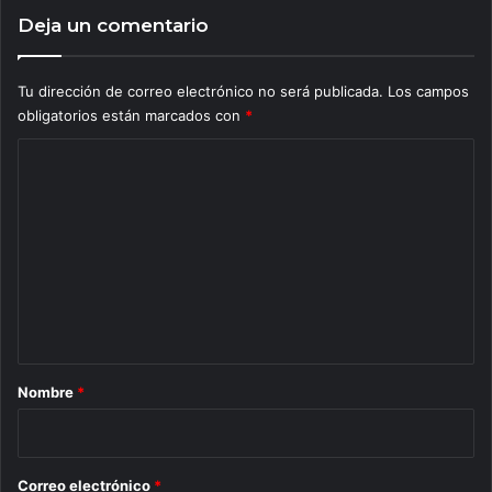
Deja un comentario
Tu dirección de correo electrónico no será publicada.
Los campos
obligatorios están marcados con
*
C
o
m
e
n
t
a
r
Nombre
*
i
o
*
Correo electrónico
*