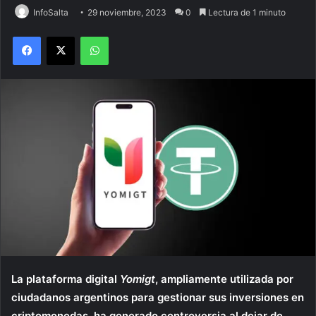
InfoSalta
29 noviembre, 2023
0
Lectura de 1 minuto
Facebook
X
WhatsApp
La plataforma digital
Yomigt
, ampliamente utilizada por
ciudadanos argentinos para gestionar sus inversiones en
criptomonedas, ha generado controversia al dejar de