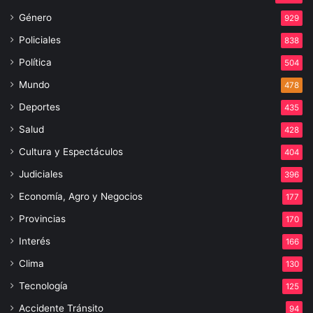
Género
929
Policiales
838
Política
504
Mundo
478
Deportes
435
Salud
428
Cultura y Espectáculos
404
Judiciales
396
Economía, Agro y Negocios
177
Provincias
170
Interés
166
Clima
130
Tecnología
125
Accidente Tránsito
94