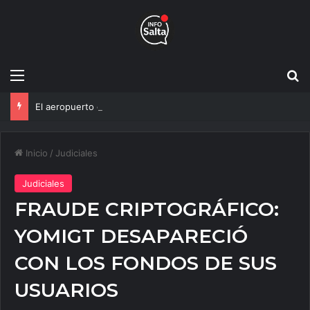
Menú
B
El aeropuerto de Salta vive su mayor transformación: Así avanza la obra que cambiará todo
Inicio
/
Judiciales
Judiciales
FRAUDE CRIPTOGRÁFICO:
YOMIGT DESAPARECIÓ
CON LOS FONDOS DE SUS
USUARIOS