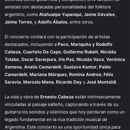
amistad con destacadas personalidades del folklore
argentino, como
Atahualpa Yupanqui
,
Jaime Dávalos
,
Jaime Torres
, y
Adolfo Ábalos
, entre otros.
El concierto contará con la participación de artistas
destacados, incluyendo a
Paco
,
Mariquita y Rodolfo
Cabeza
,
Cuarteto Da Capo
,
Guillermo Rubelt
,
Nicolás
Tolaba
,
Oscar Sararpura
,
Iris Paz
,
Nicolás Vaca
,
Verónica
Xamena
,
Analía Camardelli
,
Gustavo Kantor
,
Pablo
Camardelli
,
Mariana Márquez
,
Romina Andrea
,
Félix
Saravia
,
Marcelo Mena
,
Ricardo Day
y
José Montaldi
.
La vida y obra de
Ernesto Cabeza
están intrínsecamente
vinculadas al paisaje salteño, capturando a través de su
guitarra los sonidos y silencios que hoy perduran como un
legado fundamental en la rica tradición musical de
Argentina
. Este concierto es una oportunidad única para