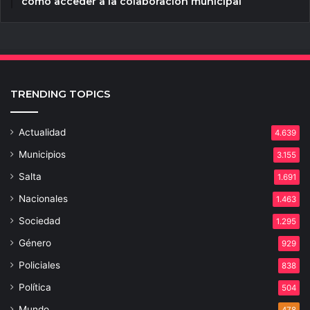
cómo acceder a la colaboración municipal
TRENDING TOPICS
Actualidad
4.639
Municipios
3.155
Salta
1.691
Nacionales
1.463
Sociedad
1.295
Género
929
Policiales
838
Política
504
Mundo
478