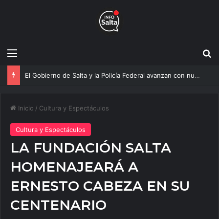
Menú
B
Más agua para Salta: Construyen una obra clave que mejorará el servicio a 20 mil vecinos
Inicio
/
Cultura y Espectáculos
Cultura y Espectáculos
LA FUNDACIÓN SALTA
HOMENAJEARÁ A
ERNESTO CABEZA EN SU
CENTENARIO