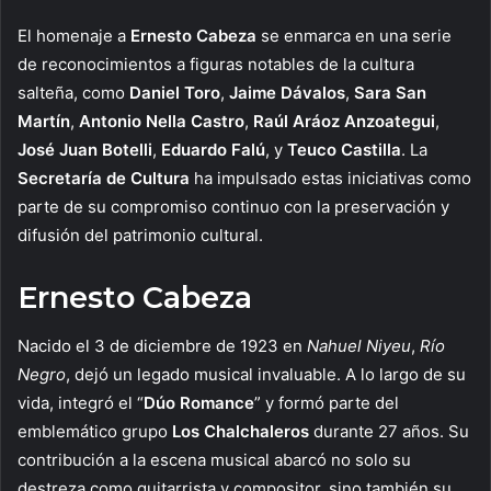
El homenaje a
Ernesto Cabeza
se enmarca en una serie
de reconocimientos a figuras notables de la cultura
salteña, como
Daniel Toro
,
Jaime Dávalos
,
Sara San
Martín
,
Antonio Nella Castro
,
Raúl Aráoz Anzoategui
,
José Juan Botelli
,
Eduardo Falú
, y
Teuco Castilla
. La
Secretaría de Cultura
ha impulsado estas iniciativas como
parte de su compromiso continuo con la preservación y
difusión del patrimonio cultural.
Ernesto Cabeza
Nacido el 3 de diciembre de 1923 en
Nahuel Niyeu
,
Río
Negro
, dejó un legado musical invaluable. A lo largo de su
vida, integró el “
Dúo Romance
” y formó parte del
emblemático grupo
Los Chalchaleros
durante 27 años. Su
contribución a la escena musical abarcó no solo su
destreza como guitarrista y compositor, sino también su