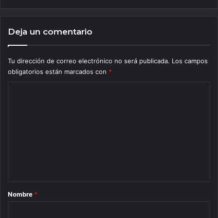
Deja un comentario
Tu dirección de correo electrónico no será publicada.
Los campos
obligatorios están marcados con
*
C
o
m
e
n
t
a
r
Nombre
*
i