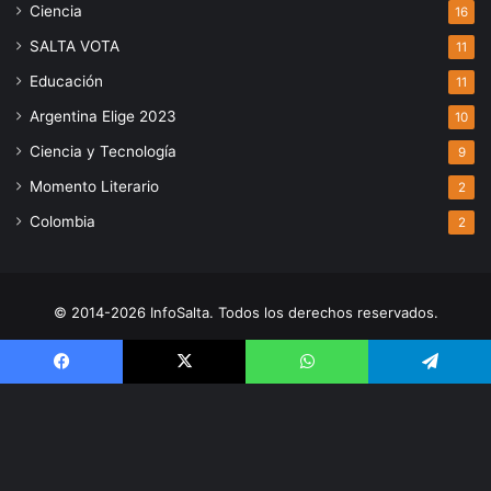
Ciencia
16
SALTA VOTA
11
Educación
11
Argentina Elige 2023
10
Ciencia y Tecnología
9
Momento Literario
2
Colombia
2
© 2014-2026 InfoSalta. Todos los derechos reservados.
Propietario: InfoSalta Producción. RNPI: En trámite. Contacto:
3872288394 E-mail: infosaltaredaccion@gmail.com
Facebook
X
WhatsApp
Telegram
Facebook
X
YouTube
Instagram
V