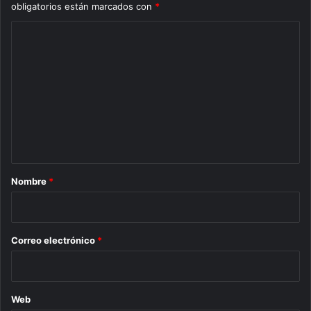
obligatorios están marcados con
*
C
o
m
e
n
t
a
r
Nombre
*
i
o
*
Correo electrónico
*
Web