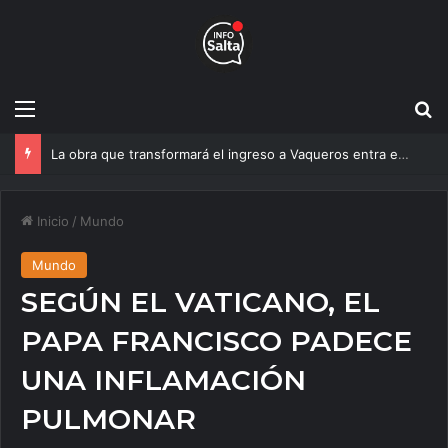
Menú
B
Un estudio de la UNSa busca revolucionar las casas de adobe y hacerlas más seguras
Inicio
/
Mundo
Mundo
SEGÚN EL VATICANO, EL
PAPA FRANCISCO PADECE
UNA INFLAMACIÓN
PULMONAR