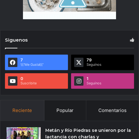
Siguenos
7
79
\\\"Me Gusta\\\"
Seguínos
0
1
Suscribite
Seguínos
Reciente
Popular
Comentarios
Metán y Río Piedras se unieron por la
lactancia con charlas y