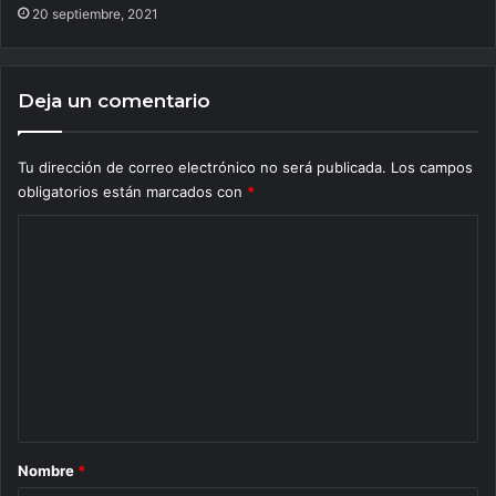
20 septiembre, 2021
Deja un comentario
Tu dirección de correo electrónico no será publicada.
Los campos
obligatorios están marcados con
*
C
o
m
e
n
t
a
r
Nombre
*