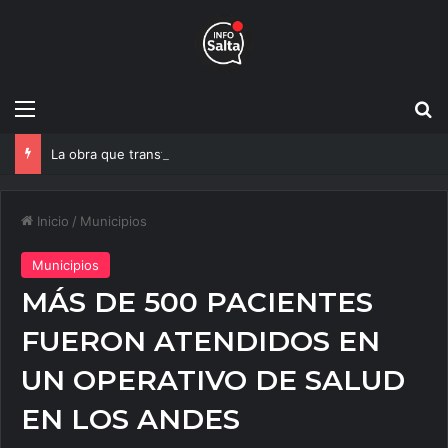
Menú
B
La obra que transformará el ingreso a Vaqueros entra en su etapa decisiva
Inicio
/
Municipios
Municipios
MÁS DE 500 PACIENTES
FUERON ATENDIDOS EN
UN OPERATIVO DE SALUD
EN LOS ANDES