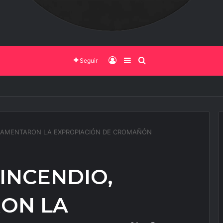
Iniciar Sesión
Barra Lateral
Buscar
Seguir
uerto de Salta vive su mayor transformación: Así avanza la obra que ca
EGLAMENTARON LA EXPROPIACIÓN DE CROMAÑÓN
 INCENDIO,
ON LA