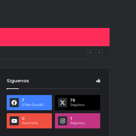
mbiará todo
Siguenos
7
79
\\\"Me Gusta\\\"
Seguínos
0
1
Suscribite
Seguínos