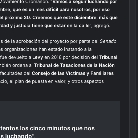
e Movimiento Cromañón. “
Vamos a seguir luchando por
bre, que es un mes difícil para nosotros, por eso
el próximo 30. Creemos que este diciembre, más que
ad y justicia tiene que estar en la calle
“, agregó.
s de la aprobación del proyecto por parte del
Senado
s organizaciones han estado instando a la
 fue devuelto a
Levy
en 2018 por decisión del
Tribunal
ambién ordena al
Tribunal de Tasaciones de la Nación
s facultades del
Consejo de las Víctimas y Familiares
io, el plan de puesta en valor, y otros aspectos
tentos los cinco minutos que nos
os luchando
“.