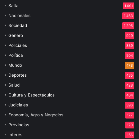
Salta
1.691
Nacionales
1.463
Sociedad
1.295
Género
929
Policiales
839
Política
504
Mundo
478
Deportes
435
Salud
428
Cultura y Espectáculos
404
Judiciales
396
Economía, Agro y Negocios
177
Provincias
170
Interés
166