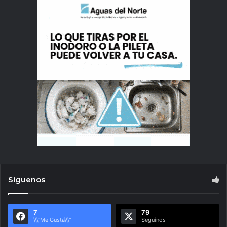
Siguenos
7
79
\\\"Me Gusta\\\"
Seguínos