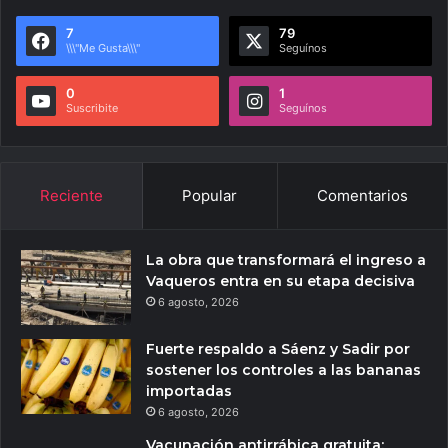
7
79
\\\"Me Gusta\\\"
Seguínos
0
1
Suscribite
Seguínos
Reciente
Popular
Comentarios
La obra que transformará el ingreso a
Vaqueros entra en su etapa decisiva
6 agosto, 2026
Fuerte respaldo a Sáenz y Sadir por
sostener los controles a las bananas
importadas
6 agosto, 2026
Vacunación antirrábica gratuita: