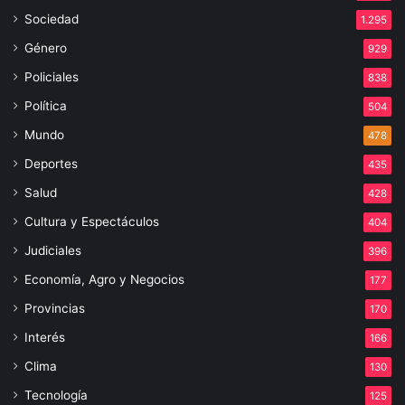
Sociedad
1.295
Género
929
Policiales
838
Política
504
Mundo
478
Deportes
435
Salud
428
Cultura y Espectáculos
404
Judiciales
396
Economía, Agro y Negocios
177
Provincias
170
Interés
166
Clima
130
Tecnología
125