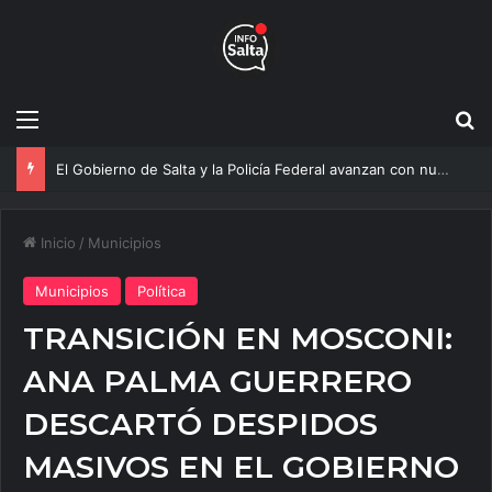
Menú
B
Más agua para Salta: Construyen una obra clave que mejorará el servicio a 20 mil vecinos
Inicio
/
Municipios
Municipios
Política
TRANSICIÓN EN MOSCONI:
ANA PALMA GUERRERO
DESCARTÓ DESPIDOS
MASIVOS EN EL GOBIERNO