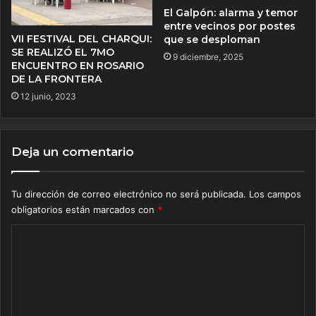
El Galpón: alarma y temor
entre vecinos por postes
VII FESTIVAL DEL CHARQUI:
que se desploman
SE REALIZÓ EL 7MO
9 diciembre, 2025
ENCUENTRO EN ROSARIO
DE LA FRONTERA
12 junio, 2023
Deja un comentario
Tu dirección de correo electrónico no será publicada.
Los campos
obligatorios están marcados con
*
C
o
m
e