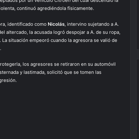
ceptados por un vehículo
Citroën
del cual descendió la
olenta, continuó agrediéndola físicamente.
sora, identificado como
Nicolás
, intervino sujetando a A.
el altercado, la acusada logró despojar a A. de su ropa,
. La situación empeoró cuando la agresora se valió de
.
protegerla, los agresores se retiraron en su automóvil
ternada y lastimada, solicitó que se tomen las
gresión.