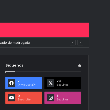
to
Siguenos
7
79
\\\"Me Gusta\\\"
Seguínos
0
1
Suscribite
Seguínos