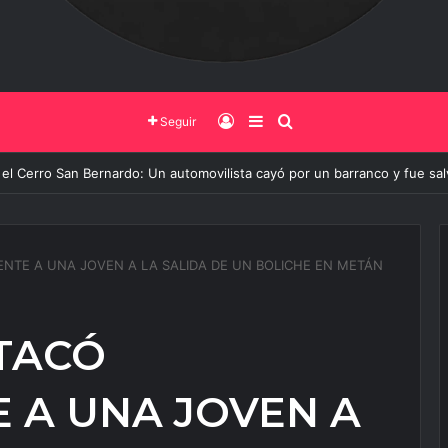
Iniciar Sesión
Barra Lateral
Buscar
Seguir
 de Salta y la Policía Federal avanzan con nuevas medidas contra el deli
NTE A UNA JOVEN A LA SALIDA DE UN BOLICHE EN METÁN
TACÓ
 A UNA JOVEN A