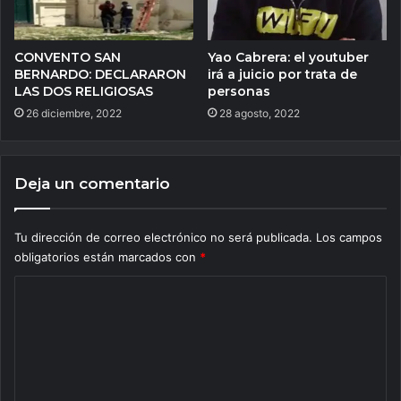
CONVENTO SAN
Yao Cabrera: el youtuber
BERNARDO: DECLARARON
irá a juicio por trata de
LAS DOS RELIGIOSAS
personas
26 diciembre, 2022
28 agosto, 2022
Deja un comentario
Tu dirección de correo electrónico no será publicada.
Los campos
obligatorios están marcados con
*
C
o
m
e
n