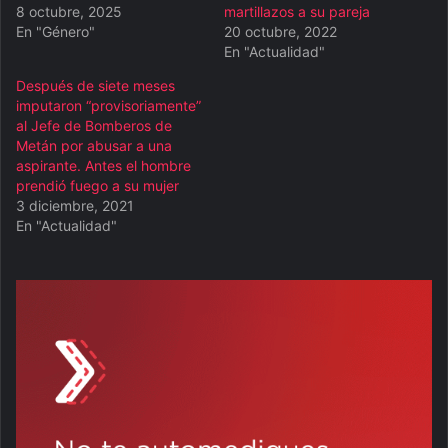
8 octubre, 2025
martillazos a su pareja
En "Género"
20 octubre, 2022
En "Actualidad"
Después de siete meses
imputaron “provisoriamente”
al Jefe de Bomberos de
Metán por abusar a una
aspirante. Antes el hombre
prendió fuego a su mujer
3 diciembre, 2021
En "Actualidad"