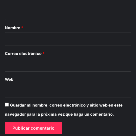
t
a
r
Nombre
*
i
o
*
Correo electrónico
*
Web
Guardar mi nombre, correo electrónico y sitio web en este
navegador para la próxima vez que haga un comentario.