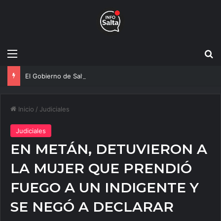
Menú
B
El Gobierno de Salta y la Policía Federal avanzan con nuevas medidas contra el delito
Inicio
/
Judiciales
Judiciales
EN METÁN, DETUVIERON A
LA MUJER QUE PRENDIÓ
FUEGO A UN INDIGENTE Y
SE NEGÓ A DECLARAR