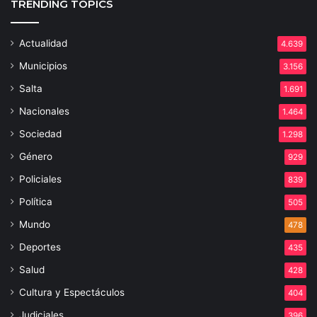
TRENDING TOPICS
Actualidad
4.639
Municipios
3.156
Salta
1.691
Nacionales
1.464
Sociedad
1.298
Género
929
Policiales
839
Política
505
Mundo
478
Deportes
435
Salud
428
Cultura y Espectáculos
404
Judiciales
396