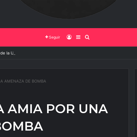
Iniciar Sesión
Barra Lateral
Buscar
Seguir
 de la UNSa busca revolucionar las casas de adobe y hacerlas más segu
NA AMENAZA DE BOMBA
 AMIA POR UNA
BOMBA