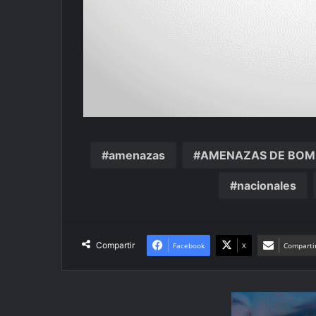
amenazas
AMENAZAS DE BOM
nacionales
Compartir
Facebook
X
Compartir