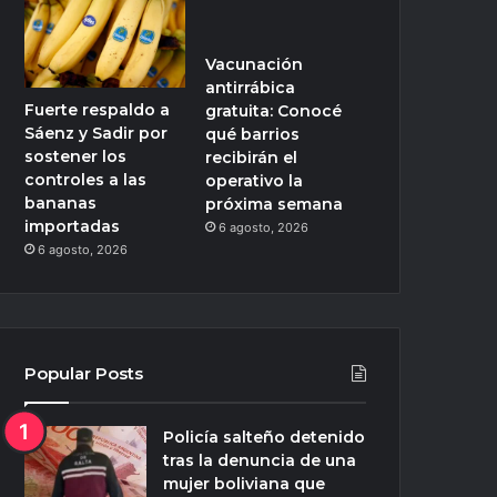
Vacunación
antirrábica
Fuerte respaldo a
gratuita: Conocé
Sáenz y Sadir por
qué barrios
sostener los
recibirán el
controles a las
operativo la
bananas
próxima semana
importadas
6 agosto, 2026
6 agosto, 2026
Popular Posts
Policía salteño detenido
tras la denuncia de una
mujer boliviana que