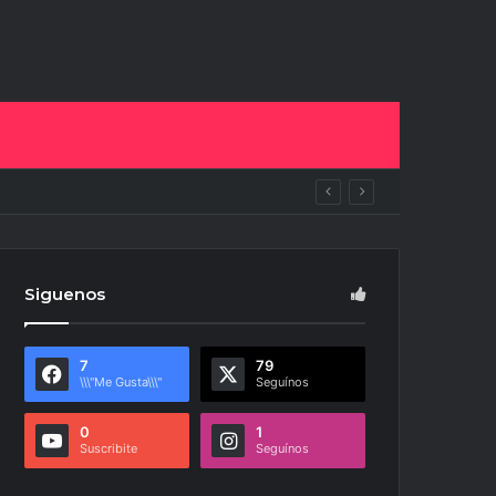
ras
Siguenos
7
79
\\\"Me Gusta\\\"
Seguínos
0
1
Suscribite
Seguínos