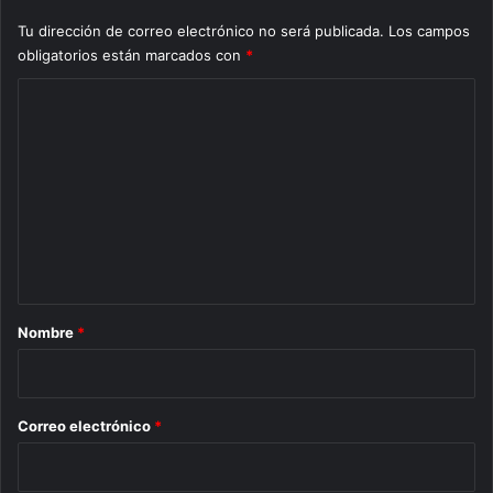
Tu dirección de correo electrónico no será publicada.
Los campos
obligatorios están marcados con
*
C
o
m
e
n
t
a
r
Nombre
*
i
o
*
Correo electrónico
*