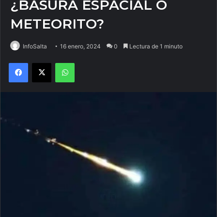
¿BASURA ESPACIAL O
METEORITO?
InfoSalta
16 enero, 2024
0
Lectura de 1 minuto
Facebook
X
WhatsApp