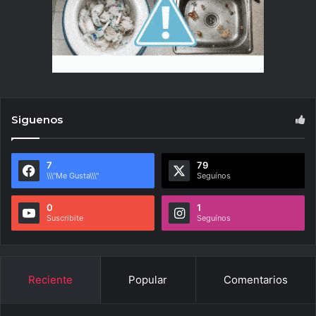
Siguenos
7
79
\\\"Me Gusta\\\"
Seguínos
0
1
Suscribite
Seguínos
Reciente
Popular
Comentarios