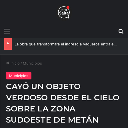
Menú
B
Un estudio de la UNSa busca revolucionar las casas de adobe y hacerlas más seguras
Inicio
/
Municipios
Municipios
CAYÓ UN OBJETO
VERDOSO DESDE EL CIELO
SOBRE LA ZONA
SUDOESTE DE METÁN