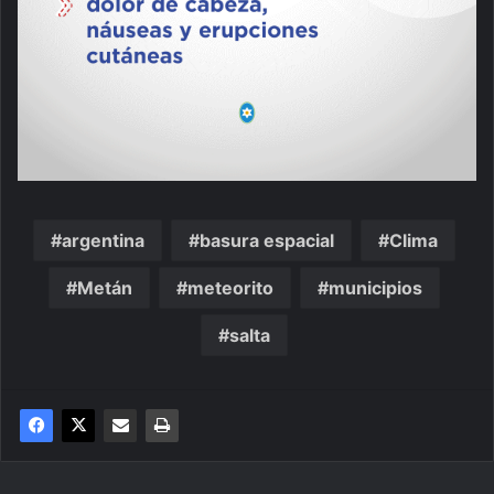
argentina
basura espacial
Clima
Metán
meteorito
municipios
salta