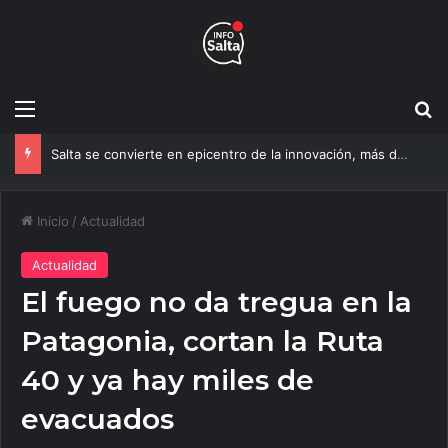
Menú
B
Salta se convierte en epicentro de la innovación, más de 600 personas ya participan del NOA Innova
Inicio
/
Actualidad
Actualidad
El fuego no da tregua en la
Patagonia, cortan la Ruta
40 y ya hay miles de
evacuados