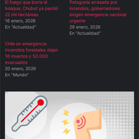
El fuego que borra el
Patagonia arrasada por
bosque, Chubut ya perdió
incendios, gobernadores
22 mil hectáreas
exigen emergencia nacional
16 enero, 2026
urgente
En "Actualidad"
29 enero, 2026
En "Actualidad"
Chile en emergencia:
Incendios forestales dejan
16 muertos y 50.000
evacuados
20 enero, 2026
En "Mundo"