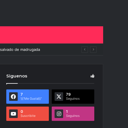
elito
Siguenos
7
79
\\\"Me Gusta\\\"
Seguínos
0
1
Suscribite
Seguínos