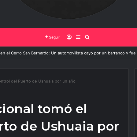
Iniciar Sesión
Barra Lateral
Buscar
Seguir
rno de Salta y la Policía Federal avanzan con nuevas medidas contra el d
ontrol del Puerto de Ushuaia por un año
ional tomó el
rto de Ushuaia por