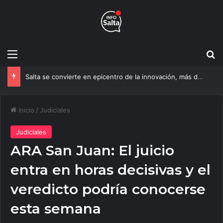
Menú
B
Salta se convierte en epicentro de la innovación, más de 600 personas ya participan del NOA Innova
Inicio
/
Judiciales
Judiciales
ARA San Juan: El juicio
entra en horas decisivas y el
veredicto podría conocerse
esta semana