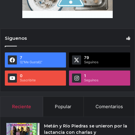
Siguenos
7
79
\\\"Me Gusta\\\"
Seguínos
0
1
Suscribite
Seguínos
Reciente
Popular
Comentarios
Metán y Río Piedras se unieron por la
lactancia con charlas y