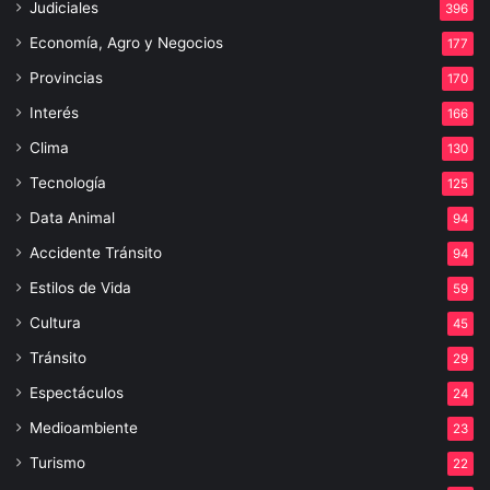
Judiciales
396
Economía, Agro y Negocios
177
Provincias
170
Interés
166
Clima
130
Tecnología
125
Data Animal
94
Accidente Tránsito
94
Estilos de Vida
59
Cultura
45
Tránsito
29
Espectáculos
24
Medioambiente
23
Turismo
22