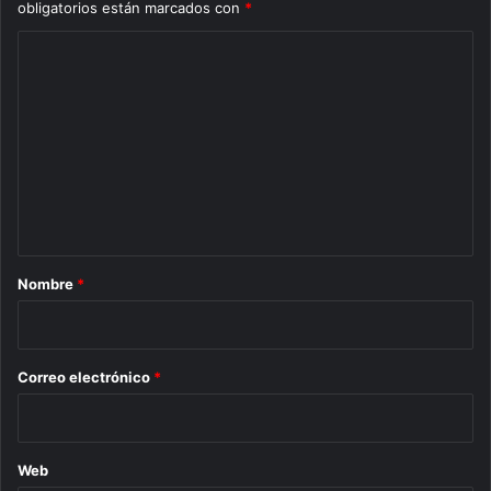
obligatorios están marcados con
*
C
o
m
e
n
t
a
r
Nombre
*
i
o
*
Correo electrónico
*
Web