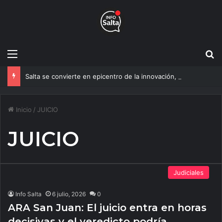
Menú
B
Salta se convierte en epicentro de la innovación, más de 600 personas ya participan del NOA Innova
Inicio
/
JUICIO
JUICIO
Judiciales
Info Salta
6 julio, 2026
0
ARA San Juan: El juicio entra en horas
decisivas y el veredicto podría